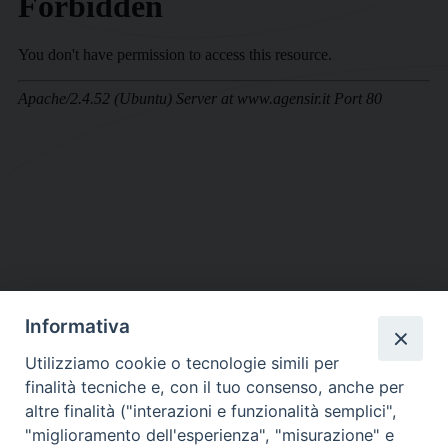
Informativa
DIOCESI SUBURBICARIA DI ALBANO
Utilizziamo cookie o tecnologie simili per
Contatti:
Tel.: 06.93268401 - Fax.: 06.9323844
finalità tecniche e, con il tuo consenso, anche per
E-mail:
curia@diocesidialbano.it
altre finalità ("interazioni e funzionalità semplici",
"miglioramento dell'esperienza", "misurazione" e