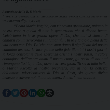
Assunzione della B. V. Maria
“ tutte le generazioni mi chiameranno beata. grandi cose ha fatto in me
”
l’onnipotente
(
Lc 1, 48- 49)
“Beata Maria Vergine, con rinnovata gratitudine, uniamo la
nostra voce a quella di tutte le generazioni che ti dicono beata.
Celebriamo in te le grandi opere di Dio, che mai si stanca di
chinarsi con misericordia sull’umanità… In te è la gioia piena della
vita beata con Dio. Fa’ che non smarriamo il significato del nostro
cammino terreno: la luce gentile della fede illumini i nostri giorni,
la forza consolante della speranza orienti i nostri passi, il calore
contagioso dell’amore animi il nostro cuore, gli occhi di noi tutti
rimangano fissi là, in Dio, dove è la vera gioia. Tu sei la tutta bella,
o Maria! Ascolta la nostra preghiera, sia in noi la bellezza
dell’amore misericordioso di Dio in Gesù, sia questa divina
bellezza a salvare noi, il mondo intero. Amen!”
(Papa Francesco).