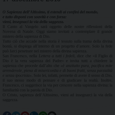
O Sapienza dell’Altissimo, ti estendi ai confini del mondo,
e tutto disponi con soavità e con forza:
vieni, insegnaci la via della saggezza.
Il Canto al Vangelo sarà oggetto delle nostre riflessioni della
Novena di Natale. Oggi siamo invitati a contemplare il grande
mistero della sapienza di Dio.
Tutto ciò che accade nella storia è tessuto sulla trama della divina
bontà, si dispiega all’interno di un progetto d’amore. Solo la fede
può farci penetrare nel mistero della divina sapienza.
San Francesco, nella
Lettera a tutti i fedeli
, dice che «il Figlio di
Dio è la vera sapienza del Padre» e invita tutti a chiedere la
sapienza che procede dall’alto che
«è anzitutto pura, pacifica mite
arrendevole, piena di misericordia e di buoni frutti, senza parzialità
e senza ipocrisia»
. Solo lei, infatti, permette di avere il senso di Dio,
il suo stesso modo di pensare e di giudicare la realtà. Inoltre,
Francesco, ci suggerisce la via per crescere nella sapienza divina: la
familiarità con la parola di Dio.
O Cristo, sapienza dell’Altissimo, vieni ad insegnarci la via della
saggezza.