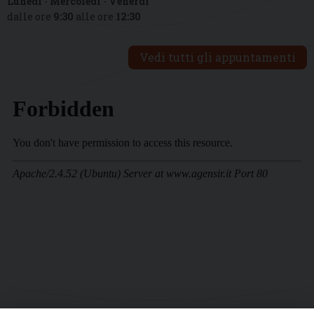
Lunedì
-
Mercoledì
-
Venerdì
dalle ore
9:30
alle ore
12:30
Vedi tutti gli appuntamenti