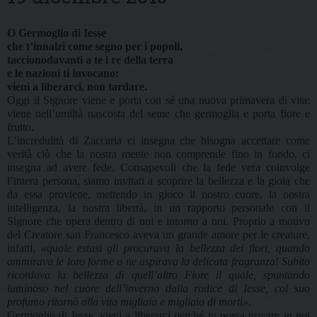
O Germoglio di Iesse
che t’innalzi come segno per i popoli,
taccionodavanti a te i re della terra
e le nazioni ti invocano:
vieni a liberarci, non tardare.
Oggi il Signore viene e porta con sé una nuova primavera di vita:
viene nell’umiltà nascosta del seme che germoglia e porta fiore e
frutto.
L’incredulità di Zaccaria ci insegna che bisogna accettare come
verità ciò che la nostra mente non comprende fino in fondo, ci
insegna ad avere fede. Consapevoli che la fede vera coinvolge
l’intera persona, siamo invitati a scoprire la bellezza e la gioia che
da essa proviene, mettendo in gioco il nostro cuore, la nostra
intelligenza, la nostra libertà, in un rapporto personale con il
Signore che opera dentro di noi e intorno a noi. Proprio a motivo
del Creatore san Francesco aveva un grande amore per le creature,
infatti,
«quale estasi gli procurava la bellezza dei fiori, quando
ammirava le loro forme o ne aspirava la delicata fragranza! Subito
ricordava la bellezza di quell’altro Fiore il quale, spuntando
luminoso nel cuore dell’inverno dalla radice di Iesse, col suo
profumo ritornò alla vita migliaia e migliaia di morti»
.
Germoglio di Iesse, vieni a liberarci perché tu possa trovare in noi