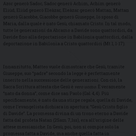
Azor generò Sadoc, Sadoc generò Achim, Achim generò
Eliùd, Eliùd generò Eleàzar, Eleàzar generò Mattan, Mattan
generò Giacobbe, Giacobbe generò Giuseppe, lo sposo di
Maria, dalla quale è nato Gesù, chiamato Cristo. In tal modo,
tutte le generazioni da Abramo a Davide sono quattordici, da
Davide fino alla deportazione in Babilonia quattordici, dalla
deportazione in Babilonia a Cristo quattordici (Mt 1, 1-17).
Innanzitutto, Matteo vuole dimostrare che Gesù, tramite
Giuseppe, suo “padre” secondo la legge è perfettamente
inserito nella successione delle generazioni. Con ciò, la
Sacra Scrittura attesta che Gesù è
vero uomo
. È veramente
“nato da donna”, come dice san Paolo (Gal 4,4). Più
specificamente, è nato da una stirpe regale, quella di Davide,
come l’evangelista dichiara in apertura: “Gesù Cristo figlio
di Davide”. La promessa divina di un trono eterno a Davide
fatta dal profeta Natan (2Sam 7,1ss), era all’origine delle
attese messianiche. In Gesù, poi, non si compie solo la
promessa fatta a Davide, ma anche quella fatta in