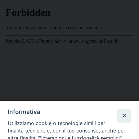
Informativa
DIOCESI SUBURBICARIA DI ALBANO
Utilizziamo cookie o tecnologie simili per
Contatti:
Tel.: 06.93268401 - Fax.: 06.9323844
finalità tecniche e, con il tuo consenso, anche per
E-mail:
curia@diocesidialbano.it
altre finalità ("interazioni e funzionalità semplici",