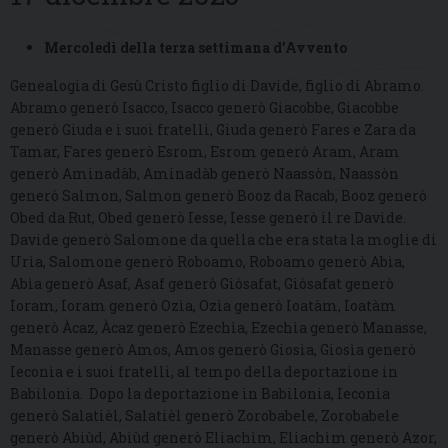
Mercoledì della terza settimana d’Avvento
Genealogia di Gesù Cristo figlio di Davide, figlio di Abramo.
Abramo generò Isacco, Isacco generò Giacobbe, Giacobbe
generò Giuda e i suoi fratelli, Giuda generò Fares e Zara da
Tamar, Fares generò Esrom, Esrom generò Aram, Aram
generò Aminadàb, Aminadàb generò Naassòn, Naassòn
generò Salmon, Salmon generò Booz da Racab, Booz generò
Obed da Rut, Obed generò Iesse, Iesse generò il re Davide.
Davide generò Salomone da quella che era stata la moglie di
Urìa, Salomone generò Roboamo, Roboamo generò Abìa,
Abìa generò Asaf, Asaf generò Giòsafat, Giòsafat generò
Ioram, Ioram generò Ozìa, Ozìa generò Ioatàm, Ioatàm
generò Àcaz, Àcaz generò Ezechìa, Ezechìa generò Manasse,
Manasse generò Amos, Amos generò Giosìa, Giosìa generò
Ieconìa e i suoi fratelli, al tempo della deportazione in
Babilonia. Dopo la deportazione in Babilonia, Ieconìa
generò Salatièl, Salatièl generò Zorobabele, Zorobabele
generò Abiùd, Abiùd generò Eliachìm, Eliachìm generò Azor,