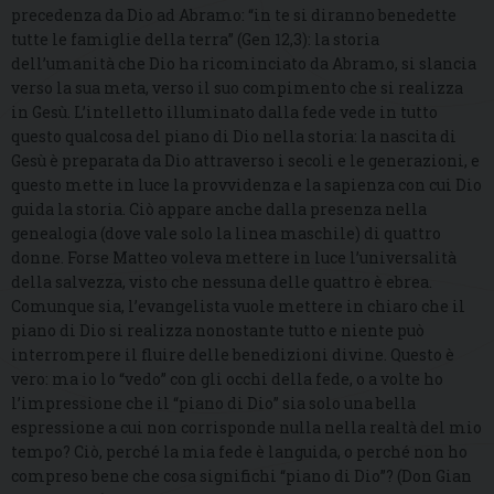
precedenza da Dio ad Abramo: “in te si diranno benedette
tutte le famiglie della terra” (Gen 12,3): la storia
dell’umanità che Dio ha ricominciato da Abramo, si slancia
verso la sua meta, verso il suo compimento che si realizza
in Gesù. L’intelletto illuminato dalla fede vede in tutto
questo qualcosa del piano di Dio nella storia: la nascita di
Gesù è preparata da Dio attraverso i secoli e le generazioni, e
questo mette in luce la provvidenza e la sapienza con cui Dio
guida la storia. Ciò appare anche dalla presenza nella
genealogia (dove vale solo la linea maschile) di quattro
donne. Forse Matteo voleva mettere in luce l’universalità
della salvezza, visto che nessuna delle quattro è ebrea.
Comunque sia, l’evangelista vuole mettere in chiaro che il
piano di Dio si realizza nonostante tutto e niente può
interrompere il fluire delle benedizioni divine. Questo è
vero: ma io lo “vedo” con gli occhi della fede, o a volte ho
l’impressione che il “piano di Dio” sia solo una bella
espressione a cui non corrisponde nulla nella realtà del mio
tempo? Ciò, perché la mia fede è languida, o perché non ho
compreso bene che cosa significhi “piano di Dio”? (Don Gian