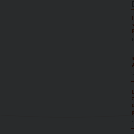
I
s
P
1
S
A
2
L
C
s
p
7