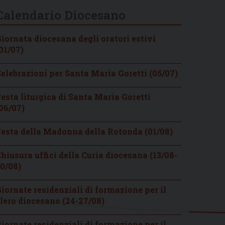
Calendario Diocesano
iornata diocesana degli oratori estivi
01/07)
elebrazioni per Santa Maria Goretti (05/07)
esta liturgica di Santa Maria Goretti
06/07)
esta della Madonna della Rotonda (01/08)
hiusura uffici della Curia diocesana (13/08-
0/08)
iornate residenziali di formazione per il
lero diocesano (24-27/08)
iornate residenziali di formazione per il