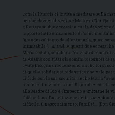
Oggi la liturgia ci invita a meditare sulla mat
perché doveva diventare Madre di Dio. Questo 
riflettere su due eccessi in cui la devozione 
rapporto fatto unicamente di “sentimentalis
“grandezza” tanto da allontanarla, quasi sepa
inimitabile […
di Dio
]. A questi due eccessi ha
Maria è stata, sì redenta “in vista dei meriti 
di Adamo con tutti gli uomini bisognosi di s
avuto bisogno di redenzione: anche lei si collo
di quella solidarietà redentrice che vale per t
di fede con la sua oscurità: anche Maria “avan
rende molto vicina a noi. E quindi – ed è la 
alla Madre di Dio è l’impegno a imitarne le vir
l’abbandono, l’accettazione della sua volon
difficile, il nascondimento, l’umiltà… (Don Gi