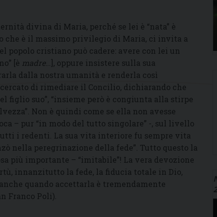
ernità divina di Maria, perché se lei è “nata” è
che è il massimo privilegio di Maria, ci invita a
del popolo cristiano può cadere: avere con lei un
mo” [è
madre
…], oppure insistere sulla sua
rarla dalla nostra umanità e renderla così
 cercato di rimediare il Concilio, dichiarando che
del figlio suo”, “insieme però è congiunta alla stirpe
alvezza”. Non è quindi come se ella non avesse
ca – pur “in modo del tutto singolare” -, sul livello
utti i redenti. La sua vita interiore fu sempre vita
zò nella peregrinazione della fede”. Tutto questo la
cosa più importante – “imitabile”! La vera devozione
tù, innanzitutto la fede, la fiducia totale in Dio,
N
tà anche quando accettarla è tremendamente
an Franco Poli).