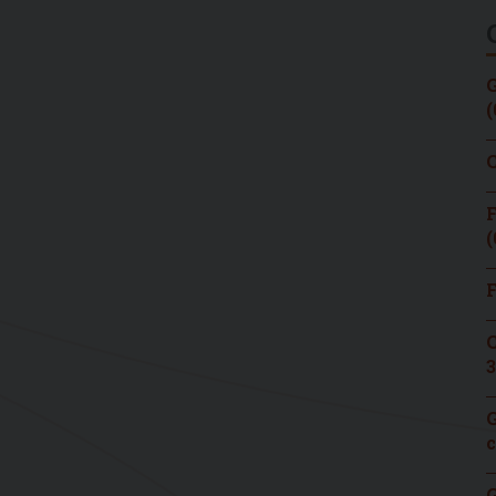
G
(
C
F
(
F
C
3
G
c
G