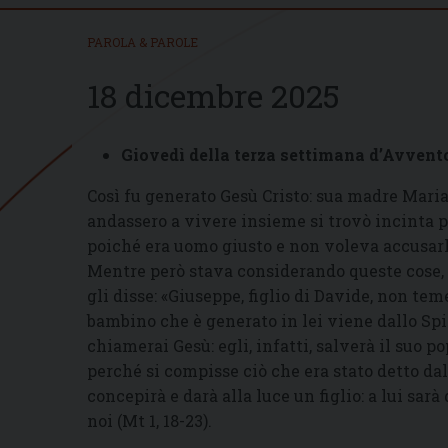
PAROLA & PAROLE
18 dicembre 2025
Giovedì della terza settimana d’Avvent
Così fu generato Gesù Cristo: sua madre Mari
andassero a vivere insieme si trovò incinta p
poiché era uomo giusto e non voleva accusarl
Mentre però stava considerando queste cose, 
gli disse: «Giuseppe, figlio di Davide, non teme
bambino che è generato in lei viene dallo Spiri
chiamerai Gesù: egli, infatti, salverà il suo 
perché si compisse ciò che era stato detto dal
concepirà e darà alla luce un figlio: a lui sa
noi (Mt 1, 18-23).