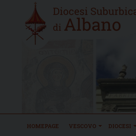
Skip
Home
to
new
content
HOMEPAGE
VESCOVO
DIOCESI