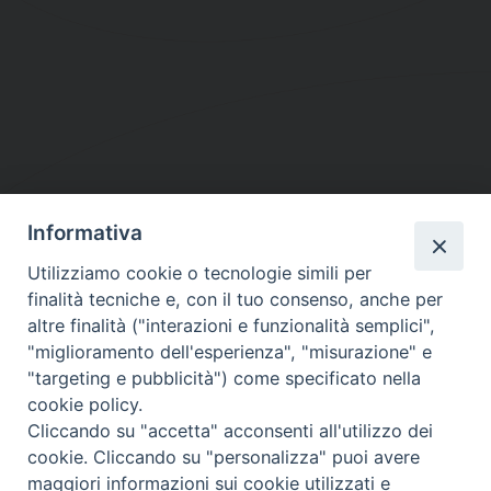
Informativa
DIOCESI SUBURBICARIA DI ALBANO
Utilizziamo cookie o tecnologie simili per
Contatti:
Tel.: 06.93268401 - Fax.: 06.9323844
finalità tecniche e, con il tuo consenso, anche per
E-mail:
curia@diocesidialbano.it
altre finalità ("interazioni e funzionalità semplici",
"miglioramento dell'esperienza", "misurazione" e
Orari:
dal Lunedì al Venerdì Ore: 9:00 - 13:00
"targeting e pubblicità") come specificato nella
cookie policy.
Orario ufficio Matrimoni:
Cliccando su "accetta" acconsenti all'utilizzo dei
Lunedì, Mercoledì e Venerdì, Ore 9:30 - 12:30
cookie. Cliccando su "personalizza" puoi avere
maggiori informazioni sui cookie utilizzati e