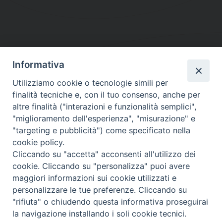
Informativa
DIOCESI SUBURBICARIA DI ALBANO
Utilizziamo cookie o tecnologie simili per
Contatti:
Tel.: 06.93268401 - Fax.: 06.9323844
finalità tecniche e, con il tuo consenso, anche per
E-mail:
curia@diocesidialbano.it
altre finalità ("interazioni e funzionalità semplici",
"miglioramento dell'esperienza", "misurazione" e
Orari:
dal Lunedì al Venerdì Ore: 9:00 - 13:00
"targeting e pubblicità") come specificato nella
cookie policy.
Orario ufficio Matrimoni:
Cliccando su "accetta" acconsenti all'utilizzo dei
Lunedì, Mercoledì e Venerdì, Ore 9:30 - 12:30
cookie. Cliccando su "personalizza" puoi avere
maggiori informazioni sui cookie utilizzati e
personalizzare le tue preferenze. Cliccando su
"rifiuta" o chiudendo questa informativa proseguirai
Diocesi Suburbicaria di Albano
la navigazione installando i soli cookie tecnici.
Copyright © 2021