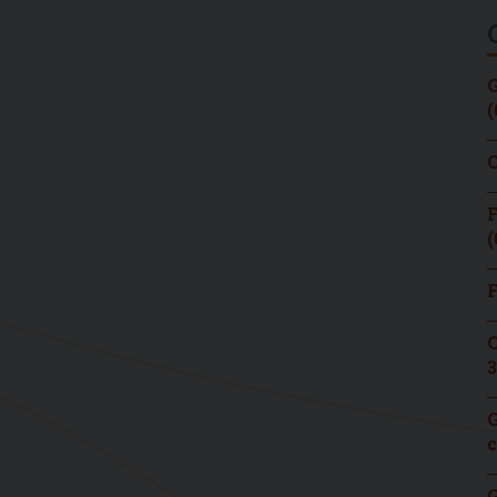
G
(
C
F
(
F
C
3
G
c
G