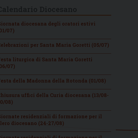
Calendario Diocesano
iornata diocesana degli oratori estivi
01/07)
elebrazioni per Santa Maria Goretti (05/07)
esta liturgica di Santa Maria Goretti
06/07)
esta della Madonna della Rotonda (01/08)
hiusura uffici della Curia diocesana (13/08-
0/08)
iornate residenziali di formazione per il
lero diocesano (24-27/08)
iornate residenziali di formazione per il