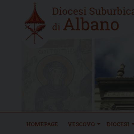
Skip
Home
to
new
content
HOMEPAGE
VESCOVO
DIOCESI