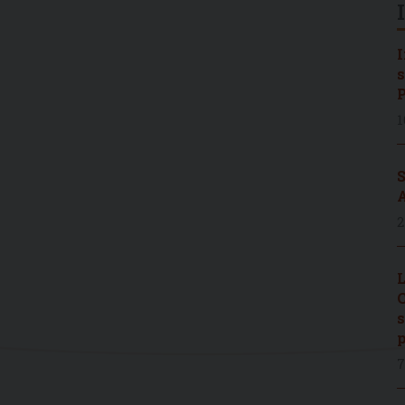
I
s
P
1
S
A
2
L
C
s
p
7