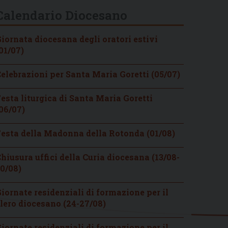
Calendario Diocesano
iornata diocesana degli oratori estivi
01/07)
elebrazioni per Santa Maria Goretti (05/07)
esta liturgica di Santa Maria Goretti
06/07)
esta della Madonna della Rotonda (01/08)
hiusura uffici della Curia diocesana (13/08-
0/08)
iornate residenziali di formazione per il
lero diocesano (24-27/08)
iornate residenziali di formazione per il