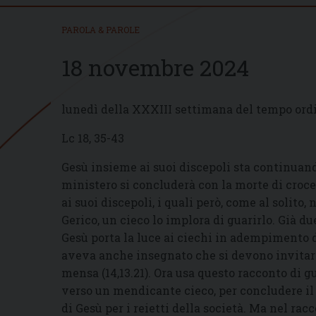
PAROLA & PAROLE
18 novembre 2024
lunedì della XXXIII settimana del tempo ord
Lc 18, 35-43
Gesù insieme ai suoi discepoli sta continuan
ministero si concluderà con la morte di croce
ai suoi discepoli, i quali però, come al solito,
Gerico, un cieco lo implora di guarirlo. Già d
Gesù porta la luce ai ciechi in adempimento de
aveva anche insegnato che si devono invitare 
mensa (14,13.21). Ora usa questo racconto di g
verso un mendicante cieco, per concludere il 
di Gesù per i reietti della società. Ma nel ra