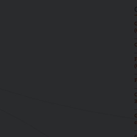
G
(
C
F
(
F
C
3
G
c
G