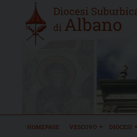
Skip
Home
to
new
content
HOMEPAGE
VESCOVO
DIOCESI