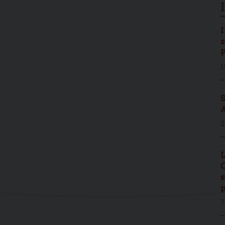
I
s
P
1
S
A
2
L
C
s
p
7