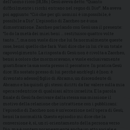
dell’uomo ricco (18,18s.) Gesù aveva detto: “Quanto
difficilmente i ricchi entrano nel regno di Dio!”. Ma aveva
poi aggiunto: “Ciò che per gli uomini è impossibile, è
possibile a Dio”. L’episodio di Zaccheo ne è una
dimostrazione. Zaccheo parlando con Gesù usa il presente:
“Io do la metà dei miei beni … restituisco quattro volte
tanto….”, ma non vuole dire che lui fa normalmente queste
cose, bensì quello che farà. Vuol dire che in lui c’è un totale
capovolgimento. La risposta di Gesù non è rivolta a Zaccheo,
bensì a coloro che mormoravano, e vuole esclusivamente
giustificare la sua sosta presso il peccatore. In pratica Gesù
dice: Ho sostato presso di lui perché anch’egli è [non: è
diventato adesso] figlio di Abramo, un discendente di
Abramo e ha quindi gli stessi diritti da far valere sulla mia
opera redentrice di qualsiasi altro israelita. E la parola
finale di Gesù fa derivare dalla stessa sua missione il
motivo della relazione che intrattiene con i pubblicani:
l’episodio di Zaccheo non è un’eccezione nell’opera di Gesù,
bensì la normalità. Questo episodio mi dice che la
conversione è, sì, un ri-orientamento della persona verso
Dio, ma è contemporaneamente anche un atto sociale e