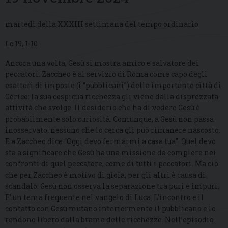
martedì della XXXIII settimana del tempo ordinario
Lc 19, 1-10
Ancora una volta, Gesù si mostra amico e salvatore dei
peccatori. Zaccheo è al servizio di Roma come capo degli
esattori di imposte (i “pubblicani”) della importante città di
Gerico: la sua cospicua ricchezza gli viene dalla disprezzata
attività che svolge. Il desiderio che ha di vedere Gesù è
probabilmente solo curiosità. Comunque, a Gesù non passa
inosservato: nessuno che lo cerca gli può rimanere nascosto.
E a Zaccheo dice “Oggi devo fermarmi a casa tua”. Quel devo
sta a significare che Gesù ha una missione da compiere nei
confronti di quel peccatore, come di tutti i peccatori. Ma ciò
che per Zaccheo è motivo di gioia, per gli altri è causa di
scandalo: Gesù non osserva la separazione tra puri e impuri.
E’ un tema frequente nel vangelo di Luca. L’incontro e il
contatto con Gesù mutano interiormente il pubblicano e lo
rendono libero dalla brama delle ricchezze. Nell’episodio