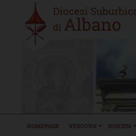
Skip
Home
to
new
content
HOMEPAGE
VESCOVO
DIOCESI