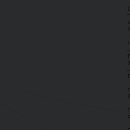
G
(
C
F
(
F
C
3
G
c
G