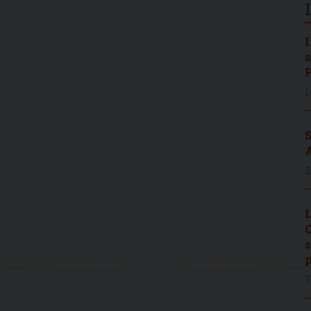
I
s
P
1
S
A
2
L
C
s
p
7