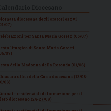
Calendario Diocesano
iornata diocesana degli oratori estivi
01/07)
elebrazioni per Santa Maria Goretti (05/07)
esta liturgica di Santa Maria Goretti
06/07)
esta della Madonna della Rotonda (01/08)
hiusura uffici della Curia diocesana (13/08-
0/08)
iornate residenziali di formazione per il
lero diocesano (24-27/08)
iornate residenziali di formazione per il