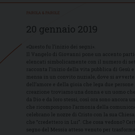
PAROLA & PAROLE
20 gennaio 2019
«Questo fu l’inizio dei segni».
Il Vangelo di Giovanni pone un accento partic
elencati simbolicamente con il numero di sett
racconta l’inizio della vita pubblica di Gesù e
mensa in un convito nuziale, dove si avverte
dell’amore e della gioia che lega due person
creazione troviamo una donna e un uomo che p
da Dio e da loro stessi, così ora sono ancora
che ricompongono l’armonia della comunione e
celebrano le nozze di Cristo con la sua Chiesa
che “credettero in Lui”. Che cosa vedono? Cer
segno del Messia atteso venuto per trasformare