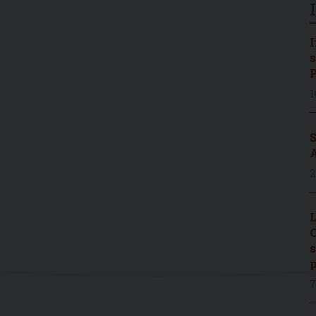
I
s
P
1
S
A
2
L
C
s
p
7