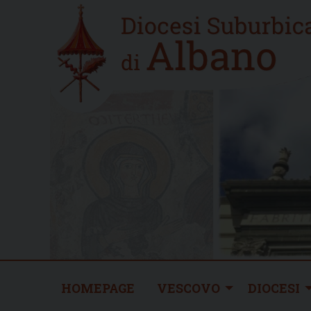
Skip
Home
to
new
content
HOMEPAGE
VESCOVO
DIOCESI