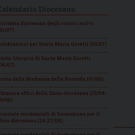
Calendario Diocesano
iornata diocesana degli oratori estivi
01/07)
elebrazioni per Santa Maria Goretti (05/07)
esta liturgica di Santa Maria Goretti
06/07)
esta della Madonna della Rotonda (01/08)
hiusura uffici della Curia diocesana (13/08-
0/08)
iornate residenziali di formazione per il
lero diocesano (24-27/08)
iornate residenziali di formazione per il