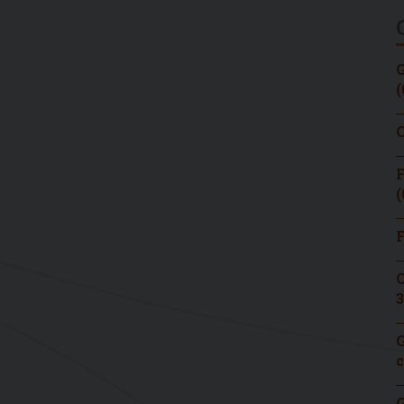
G
(
C
F
(
F
C
3
G
c
G