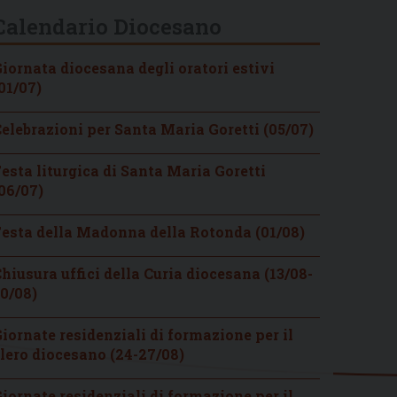
Calendario Diocesano
iornata diocesana degli oratori estivi
01/07)
elebrazioni per Santa Maria Goretti (05/07)
esta liturgica di Santa Maria Goretti
06/07)
esta della Madonna della Rotonda (01/08)
hiusura uffici della Curia diocesana (13/08-
0/08)
iornate residenziali di formazione per il
lero diocesano (24-27/08)
iornate residenziali di formazione per il