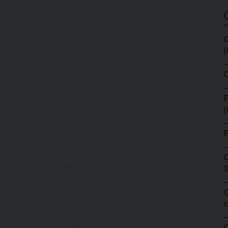
G
(
C
F
(
F
C
3
G
c
G