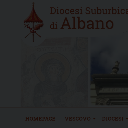
Skip
Home
to
new
content
HOMEPAGE
VESCOVO
DIOCESI