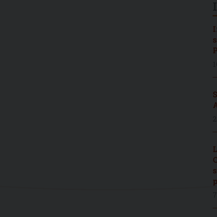
I
s
P
1
S
A
2
L
C
s
p
7