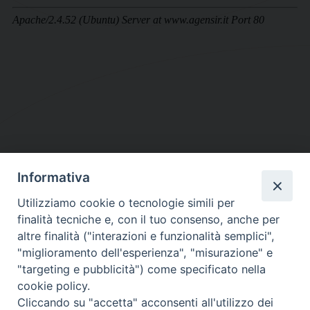
Informativa
DIOCESI SUBURBICARIA DI ALBANO
Utilizziamo cookie o tecnologie simili per
Contatti:
Tel.: 06.93268401 - Fax.: 06.9323844
finalità tecniche e, con il tuo consenso, anche per
E-mail:
curia@diocesidialbano.it
altre finalità ("interazioni e funzionalità semplici",
"miglioramento dell'esperienza", "misurazione" e
Orari:
dal Lunedì al Venerdì Ore: 9:00 - 13:00
"targeting e pubblicità") come specificato nella
cookie policy.
Orario ufficio Matrimoni:
Cliccando su "accetta" acconsenti all'utilizzo dei
Lunedì, Mercoledì e Venerdì, Ore 9:30 - 12:30