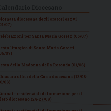
Calendario Diocesano
iornata diocesana degli oratori estivi
01/07)
elebrazioni per Santa Maria Goretti (05/07)
esta liturgica di Santa Maria Goretti
06/07)
esta della Madonna della Rotonda (01/08)
hiusura uffici della Curia diocesana (13/08-
0/08)
iornate residenziali di formazione per il
lero diocesano (24-27/08)
iornate residenziali di formazione per il