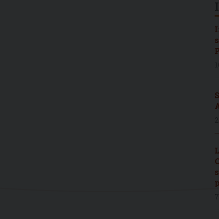
I
s
P
1
S
A
2
L
C
s
p
7