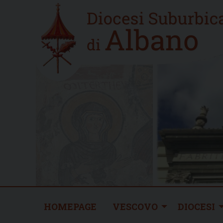
Skip
Home
to
new
content
HOMEPAGE
VESCOVO
DIOCESI