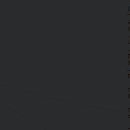
G
(
C
F
(
F
C
3
G
c
G