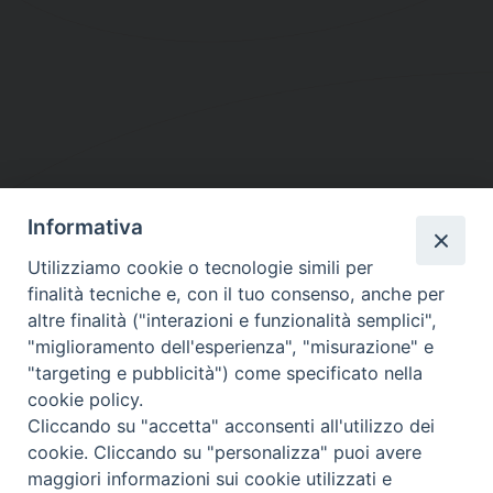
Informativa
DIOCESI SUBURBICARIA DI ALBANO
Utilizziamo cookie o tecnologie simili per
Contatti:
Tel.: 06.93268401 - Fax.: 06.9323844
finalità tecniche e, con il tuo consenso, anche per
E-mail:
curia@diocesidialbano.it
altre finalità ("interazioni e funzionalità semplici",
"miglioramento dell'esperienza", "misurazione" e
Orari:
dal Lunedì al Venerdì Ore: 9:00 - 13:00
"targeting e pubblicità") come specificato nella
cookie policy.
Orario ufficio Matrimoni:
Cliccando su "accetta" acconsenti all'utilizzo dei
Lunedì, Mercoledì e Venerdì, Ore 9:30 - 12:30
cookie. Cliccando su "personalizza" puoi avere
maggiori informazioni sui cookie utilizzati e