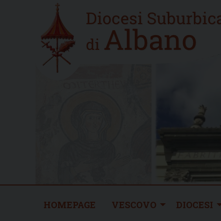
Skip
Home
to
new
content
HOMEPAGE
VESCOVO
DIOCESI