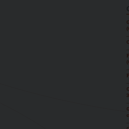
G
(
C
F
(
F
C
3
G
c
G