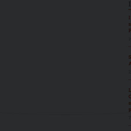
I
s
P
1
S
A
2
L
C
s
p
7