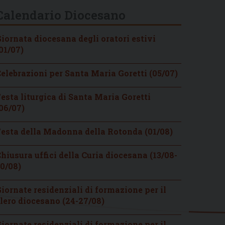
Calendario Diocesano
iornata diocesana degli oratori estivi
01/07)
elebrazioni per Santa Maria Goretti (05/07)
esta liturgica di Santa Maria Goretti
06/07)
esta della Madonna della Rotonda (01/08)
hiusura uffici della Curia diocesana (13/08-
0/08)
iornate residenziali di formazione per il
lero diocesano (24-27/08)
iornate residenziali di formazione per il