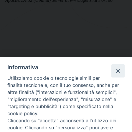
Informativa
DIOCESI SUBURBICARIA DI ALBANO
Utilizziamo cookie o tecnologie simili per
Contatti:
Tel.: 06.93268401 - Fax.: 06.9323844
finalità tecniche e, con il tuo consenso, anche per
E-mail:
curia@diocesidialbano.it
altre finalità ("interazioni e funzionalità semplici",
"miglioramento dell'esperienza", "misurazione" e
Orari:
dal Lunedì al Venerdì Ore: 9:00 - 13:00
"targeting e pubblicità") come specificato nella
cookie policy.
Orario ufficio Matrimoni:
Cliccando su "accetta" acconsenti all'utilizzo dei
Lunedì, Mercoledì e Venerdì, Ore 9:30 - 12:30
cookie. Cliccando su "personalizza" puoi avere