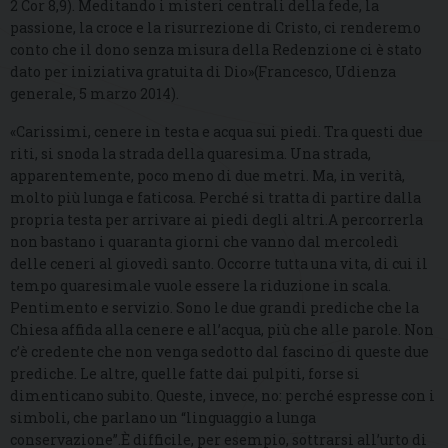
2 Cor 8,9). Meditando i misteri centrali della fede, la
passione, la croce e la risurrezione di Cristo, ci renderemo
conto che il dono senza misura della Redenzione ci è stato
dato per iniziativa gratuita di Dio»(Francesco, Udienza
generale, 5 marzo 2014).
«Carissimi, cenere in testa e acqua sui piedi. Tra questi due
riti, si snoda la strada della quaresima. Una strada,
apparentemente, poco meno di due metri. Ma, in verità,
molto più lunga e faticosa. Perché si tratta di partire dalla
propria testa per arrivare ai piedi degli altri.A percorrerla
non bastano i quaranta giorni che vanno dal mercoledì
delle ceneri al giovedì santo. Occorre tutta una vita, di cui il
tempo quaresimale vuole essere la riduzione in scala.
Pentimento e servizio. Sono le due grandi prediche che la
Chiesa affida alla cenere e all’acqua, più che alle parole. Non
c’è credente che non venga sedotto dal fascino di queste due
prediche. Le altre, quelle fatte dai pulpiti, forse si
dimenticano subito. Queste, invece, no: perché espresse con i
simboli, che parlano un “linguaggio a lunga
conservazione”.È difficile, per esempio, sottrarsi all’urto di