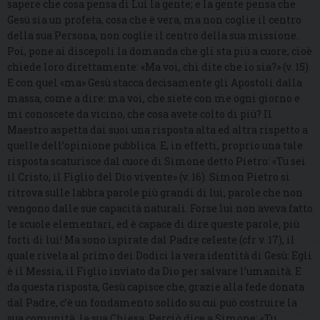
sapere che cosa pensa di Lui la gente; e la gente pensa che
Gesù sia un profeta, cosa che è vera, ma non coglie il centro
della sua Persona, non coglie il centro della sua missione.
Poi, pone ai discepoli la domanda che gli sta più a cuore, cioè
chiede loro direttamente: «Ma voi, chi dite che io sia?» (v. 15).
E con quel «ma» Gesù stacca decisamente gli Apostoli dalla
massa, come a dire: ma voi, che siete con me ogni giorno e
mi conoscete da vicino, che cosa avete colto di più? Il
Maestro aspetta dai suoi una risposta alta ed altra rispetto a
quelle dell’opinione pubblica. E, in effetti, proprio una tale
risposta scaturisce dal cuore di Simone detto Pietro: «Tu sei
il Cristo, il Figlio del Dio vivente» (v. 16). Simon Pietro si
ritrova sulle labbra parole più grandi di lui, parole che non
vengono dalle sue capacità naturali. Forse lui non aveva fatto
le scuole elementari, ed è capace di dire queste parole, più
forti di lui! Ma sono ispirate dal Padre celeste (cfr v. 17), il
quale rivela al primo dei Dodici la vera identità di Gesù: Egli
è il Messia, il Figlio inviato da Dio per salvare l’umanità. E
da questa risposta, Gesù capisce che, grazie alla fede donata
dal Padre, c’è un fondamento solido su cui può costruire la
sua comunità, la sua Chiesa. Perciò dice a Simone: «Tu,