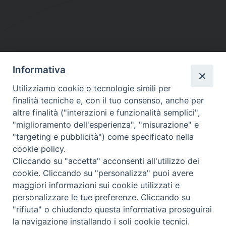
Informativa
DIOCESI SUBURBICARIA DI ALBANO
Utilizziamo cookie o tecnologie simili per
Contatti:
Tel.: 06.93268401 - Fax.: 06.9323844
finalità tecniche e, con il tuo consenso, anche per
E-mail:
curia@diocesidialbano.it
altre finalità ("interazioni e funzionalità semplici",
"miglioramento dell'esperienza", "misurazione" e
Orari:
dal Lunedì al Venerdì Ore: 9:00 - 13:00
"targeting e pubblicità") come specificato nella
cookie policy.
Orario ufficio Matrimoni:
Cliccando su "accetta" acconsenti all'utilizzo dei
Lunedì, Mercoledì e Venerdì, Ore 9:30 - 12:30
cookie. Cliccando su "personalizza" puoi avere
maggiori informazioni sui cookie utilizzati e
personalizzare le tue preferenze. Cliccando su
"rifiuta" o chiudendo questa informativa proseguirai
Diocesi Suburbicaria di Albano
la navigazione installando i soli cookie tecnici.
Copyright © 2021