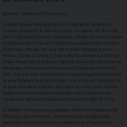
giovedì – Cattedra di San Pietro
In quel tempo, Gesù, giunto nella regione di Cesarèa di
Filippo, domandò ai suoi discepoli: «La gente, chi dice che
sia il Figlio dell’uomo?». Risposero: «Alcuni dicono Giovanni
il Battista, altri Elìa, altri Geremia o qualcuno dei profeti».
Disse loro: «Ma voi, chi dite che io sia?». Rispose Simon
Pietro: «Tu sei il Cristo, il Figlio del Dio vivente». E Gesù gli
disse: «Beato sei tu, Simone, figlio di Giona, perché né carne
né sangue te lo hanno rivelato, ma il Padre mio che è nei
cieli. E io a te dico: tu sei Pietro e su questa pietra edificherò
la mia Chiesa e le potenze degli inferi non prevarranno su
di essa. A te darò le chiavi del regno dei cieli: tutto ciò che
legherai sulla terra sarà legato nei cieli, e tutto ciò che
scioglierai sulla terra sarà sciolto nei cieli» (Mt 16, 13-19).
Il Vangelo ci riporta un passaggio-chiave nel cammino di
Gesù con i suoi discepoli: il momento in cui Egli vuole
verificare a che punto è la loro fede in Lui. Prima vuole