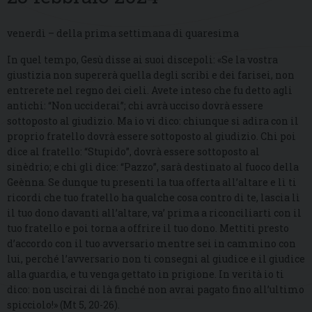
venerdì – della prima settimana di quaresima
In quel tempo, Gesù disse ai suoi discepoli: «Se la vostra
giustizia non supererà quella degli scribi e dei farisei, non
entrerete nel regno dei cieli. Avete inteso che fu detto agli
antichi: “Non ucciderai”; chi avrà ucciso dovrà essere
sottoposto al giudizio. Ma io vi dico: chiunque si adira con il
proprio fratello dovrà essere sottoposto al giudizio. Chi poi
dice al fratello: “Stupido”, dovrà essere sottoposto al
sinèdrio; e chi gli dice: “Pazzo”, sarà destinato al fuoco della
Geènna. Se dunque tu presenti la tua offerta all’altare e lì ti
ricordi che tuo fratello ha qualche cosa contro di te, lascia lì
il tuo dono davanti all’altare, va’ prima a riconciliarti con il
tuo fratello e poi torna a offrire il tuo dono. Mettiti presto
d’accordo con il tuo avversario mentre sei in cammino con
lui, perché l’avversario non ti consegni al giudice e il giudice
alla guardia, e tu venga gettato in prigione. In verità io ti
dico: non uscirai di là finché non avrai pagato fino all’ultimo
spicciolo!» (Mt 5, 20-26).