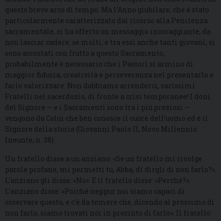
questo breve arco di tempo. Ma l’Anno giubilare, che è stato
particolarmente caratterizzato dal ricorso alla Penitenza
sacramentale, ci ha offerto un messaggio incoraggiante, da
non lasciar cadere: se molti, e tra essi anche tanti giovani, si
sono accostati con frutto a questo Sacramento,
probabilmente è necessario che i Pastori si armino di
maggior fiducia, creatività e perseveranza nel presentarlo e
farlo valorizzare. Non dobbiamo arrenderci, carissimi
Fratelli nel sacerdozio, di fronte a crisi temporanee! I doni
del Signore — e i Sacramenti sono tra i più preziosi —
vengono da Colui che ben conosce il cuore dell’uomo ed è il
Signore della storia (Giovanni Paolo II, Novo Millennio
Ineunte, n. 38).
Un fratello disse a un anziano: «Se un fratello mi rivolge
parole profane, mi permetti tu, Abba, di dirgli di non farlo?».
L’anziano gli disse: «No». E il fratello disse: «Perché?».
L’anziano disse: «Poiché neppur noi siamo capaci di
osservare questo, e c’è da temere che, dicendo al prossimo di
non farlo, siamo trovati noi in procinto di farlo». Il fratello