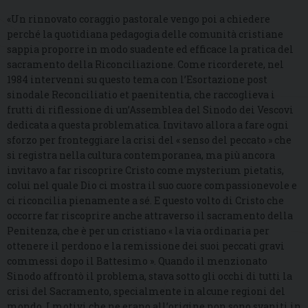
«Un rinnovato coraggio pastorale vengo poi a chiedere
perché la quotidiana pedagogia delle comunità cristiane
sappia proporre in modo suadente ed efficace la pratica del
sacramento della Riconciliazione. Come ricorderete, nel
1984 intervenni su questo tema con l’Esortazione post
sinodale Reconciliatio et paenitentia, che raccoglieva i
frutti di riflessione di un’Assemblea del Sinodo dei Vescovi
dedicata a questa problematica. Invitavo allora a fare ogni
sforzo per fronteggiare la crisi del « senso del peccato » che
si registra nella cultura contemporanea, ma più ancora
invitavo a far riscoprire Cristo come mysterium pietatis,
colui nel quale Dio ci mostra il suo cuore compassionevole e
ci riconcilia pienamente a sé. E questo volto di Cristo che
occorre far riscoprire anche attraverso il sacramento della
Penitenza, che è per un cristiano « la via ordinaria per
ottenere il perdono e la remissione dei suoi peccati gravi
commessi dopo il Battesimo ». Quando il menzionato
Sinodo affrontò il problema, stava sotto gli occhi di tutti la
crisi del Sacramento, specialmente in alcune regioni del
mondo. I motivi che ne erano all’origine non sono svaniti in