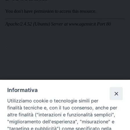
Informativa
DIOCESI SUBURBICARIA DI ALBANO
Utilizziamo cookie o tecnologie simili per
Contatti:
Tel.: 06.93268401 - Fax.: 06.9323844
finalità tecniche e, con il tuo consenso, anche per
E-mail:
curia@diocesidialbano.it
altre finalità ("interazioni e funzionalità semplici",
"miglioramento dell'esperienza", "misurazione" e
Orari:
dal Lunedì al Venerdì Ore: 9:00 - 13:00
"targeting e pubblicità") come specificato nella