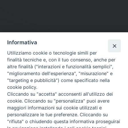
Informativa
DIOCESI SUBURBICARIA DI ALBANO
Utilizziamo cookie o tecnologie simili per
Contatti:
Tel.: 06.93268401 - Fax.: 06.9323844
finalità tecniche e, con il tuo consenso, anche per
E-mail:
curia@diocesidialbano.it
altre finalità ("interazioni e funzionalità semplici",
"miglioramento dell'esperienza", "misurazione" e
Orari:
dal Lunedì al Venerdì Ore: 9:00 - 13:00
"targeting e pubblicità") come specificato nella
cookie policy.
Orario ufficio Matrimoni:
Cliccando su "accetta" acconsenti all'utilizzo dei
Lunedì, Mercoledì e Venerdì, Ore 9:30 - 12:30
cookie. Cliccando su "personalizza" puoi avere
maggiori informazioni sui cookie utilizzati e
personalizzare le tue preferenze. Cliccando su
"rifiuta" o chiudendo questa informativa proseguirai
Diocesi Suburbicaria di Albano