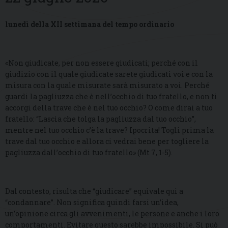
lunedì della XII settimana del tempo ordinario
«Non giudicate, per non essere giudicati; perché con il
giudizio con il quale giudicate sarete giudicati voi e con la
misura con la quale misurate sarà misurato a voi. Perché
guardi la pagliuzza che è nell’occhio di tuo fratello, e non ti
accorgi della trave che è nel tuo occhio? O come dirai a tuo
fratello: “Lascia che tolga la pagliuzza dal tuo occhio”,
mentre nel tuo occhio c’è la trave? Ipocrita! Togli prima la
trave dal tuo occhio e allora ci vedrai bene per togliere la
pagliuzza dall’occhio di tuo fratello» (Mt 7, 1-5).
Dal contesto, risulta che “giudicare” equivale qui a
“condannare”. Non significa quindi farsi un’idea,
un’opinione circa gli avvenimenti, le persone e anche i loro
comportamenti. Evitare questo sarebbe impossibile. Si può