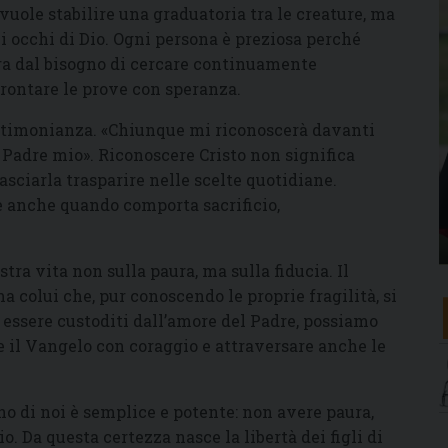
 vuole stabilire una graduatoria tra le creature, ma
 occhi di Dio. Ogni persona è preziosa perché
ra dal bisogno di cercare continuamente
frontare le prove con speranza.
estimonianza. «Chiunque mi riconoscerà davanti
l Padre mio». Riconoscere Cristo non significa
sciarla trasparire nelle scelte quotidiane.
 e anche quando comporta sacrificio,
tra vita non sulla paura, ma sulla fiducia. Il
 colui che, pur conoscendo le proprie fragilità, si
i essere custoditi dall’amore del Padre, possiamo
re il Vangelo con coraggio e attraversare anche le
no di noi è semplice e potente: non avere paura,
. Da questa certezza nasce la libertà dei figli di