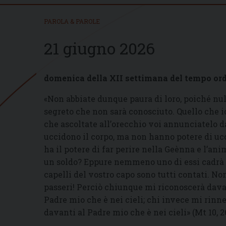
PAROLA & PAROLE
21 giugno 2026
domenica della XII settimana del tempo or
«Non abbiate dunque paura di loro, poiché nul
segreto che non sarà conosciuto. Quello che io
che ascoltate all’orecchio voi annunciatelo da
uccidono il corpo, ma non hanno potere di ucc
ha il potere di far perire nella Geènna e l’an
un soldo? Eppure nemmeno uno di essi cadrà a 
capelli del vostro capo sono tutti contati. No
passeri! Perciò chiunque mi riconoscerà davan
Padre mio che è nei cieli; chi invece mi rinn
davanti al Padre mio che è nei cieli» (Mt 10, 2