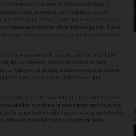
l contesto del discorso missionario di Gesù. Il
issione e non nasconde loro le difficoltà che
 susciterà opposizioni, incomprensioni e talvolta
te la stessa esortazione:
«
Non abbiate paura». È una
ibbia e oggi risuona come una parola di consolazione
 dell’essere umano. Si ha paura del futuro, della
udine, del fallimento. Anche nella vita di fede
are il Vangelo, di andare controcorrente, di essere
ragilità e per questo non rimprovera i suoi
nferà: «Nulla vi è di nascosto che non sarà svelato».
ustizia sembra vincere e la menzogna sembra avere
N
 è nelle mani di Dio e che ogni cosa sarà portata alla
no, che non deve lasciarsi scoraggiare dalle