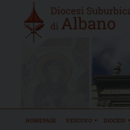
Skip
Home
to
new
content
HOMEPAGE
VESCOVO
DIOCESI