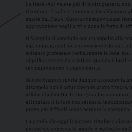
La frase «voi valete più di molti passeri» non
ricordarci il valore immenso che abbiamo agli
amata dal Padre. Questa consapevolezza libe
approvazione negli altri e dona la forza di af
Il Vangelo si conclude con un appello alla t
agli uomini, anch’io lo riconoscerò davanti a
soltanto professare verbalmente la fede, ma la
Significa vivere da cristiani quando è facile
incomprensione o impopolarità.
Questo brano ci invita dunque a fondare la nos
discepolo non è colui che non prova timore, ma
affida alla fedeltà di Dio. Quando sappiamo d
affrontare il futuro con serenità, testimonia
prove più difficili senza perdere la speranza.
La parola che oggi il Signore rivolge a ciascu
perché sei conosciuto, amato e custodito da Dio