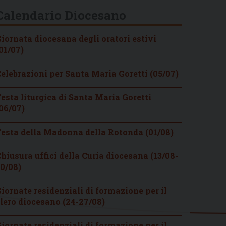
Calendario Diocesano
iornata diocesana degli oratori estivi
01/07)
elebrazioni per Santa Maria Goretti (05/07)
esta liturgica di Santa Maria Goretti
06/07)
esta della Madonna della Rotonda (01/08)
hiusura uffici della Curia diocesana (13/08-
0/08)
iornate residenziali di formazione per il
lero diocesano (24-27/08)
iornate residenziali di formazione per il