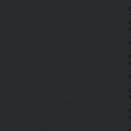
G
(
C
F
(
F
C
3
G
c
G