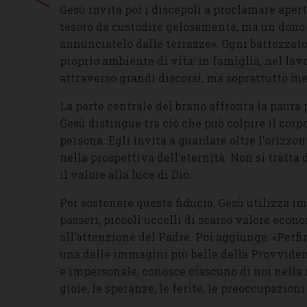
Gesù invita poi i discepoli a proclamare ape
tesoro da custodire gelosamente, ma un dono 
annunciatelo dalle terrazze». Ogni battezzat
proprio ambiente di vita: in famiglia, nel lav
attraverso grandi discorsi, ma soprattutto me
La parte centrale del brano affronta la paura 
Gesù distingue tra ciò che può colpire il corp
persona. Egli invita a guardare oltre l’orizzo
nella prospettiva dell’eternità. Non si tratt
il valore alla luce di Dio.
Per sostenere questa fiducia, Gesù utilizza 
passeri, piccoli uccelli di scarso valore econ
all’attenzione del Padre. Poi aggiunge: «Perfin
una delle immagini più belle della Provvide
e impersonale; conosce ciascuno di noi nella s
gioie, le speranze, le ferite, le preoccupazioni