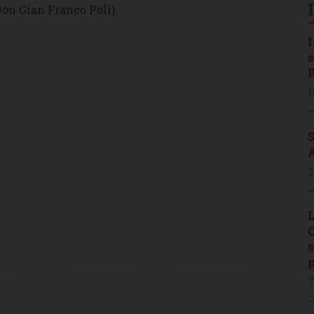
Don Gian Franco Poli).
I
s
P
1
S
A
2
L
C
s
p
7