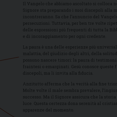
Il Vangelo che abbiamo ascoltato si colloca ne
Signore sta preparando i suoi discepoli alla m
incontreranno. Sa che l’annuncio del Vangelo
persecuzioni. Tuttavia, per ben tre volte ripe
delle espressioni più frequenti di tutta la B
e di incoraggiamento per ogni credente.
La paura è una delle esperienze più universali
malattia, del giudizio degli altri, della solit
possono nascere timori: la paura di testimoni
fraintesi o emarginati. Gesù conosce queste f
discepoli, ma li invita alla fiducia.
Anzitutto afferma che la verità alla fine trio
Molte volte il male sembra prevalere, l’ingi
successo. Ma il Signore assicura che la storia
luce. Questa certezza dona serenità al cristia
apparenze del momento.