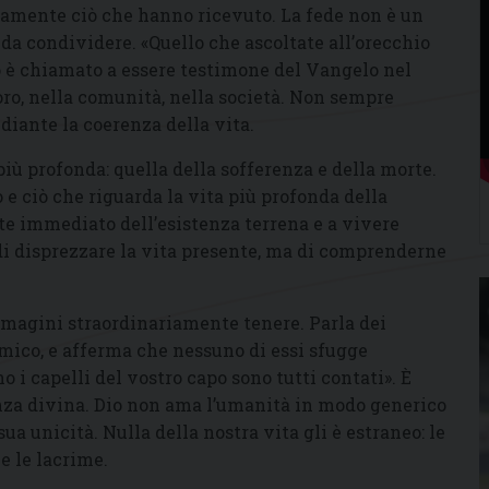
rtamente ciò che hanno ricevuto. La fede non è un
da condividere. «Quello che ascoltate all’orecchio
o è chiamato a essere testimone del Vangelo nel
oro, nella comunità, nella società. Non sempre
diante la coerenza della vita.
più profonda: quella della sofferenza e della morte.
o e ciò che riguarda la vita più profonda della
nte immediato dell’esistenza terrena e a vivere
a di disprezzare la vita presente, ma di comprenderne
immagini straordinariamente tenere. Parla dei
omico, e afferma che nessuno di essi sfugge
o i capelli del vostro capo sono tutti contati». È
nza divina. Dio non ama l’umanità in modo generico
ua unicità. Nulla della nostra vita gli è estraneo: le
 e le lacrime.