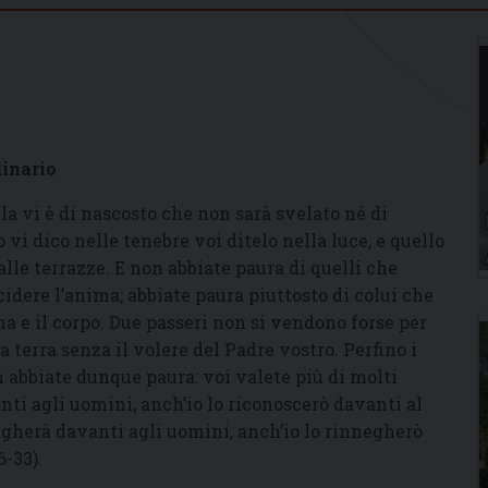
dinario
la vi è di nascosto che non sarà svelato né di
 vi dico nelle tenebre voi ditelo nella luce, e quello
lle terrazze. E non abbiate paura di quelli che
idere l’anima; abbiate paura piuttosto di colui che
ima e il corpo. Due passeri non si vendono forse per
terra senza il volere del Padre vostro. Perfino i
n abbiate dunque paura: voi valete più di molti
ti agli uomini, anch’io lo riconoscerò davanti al
egherà davanti agli uomini, anch’io lo rinnegherò
6-33).