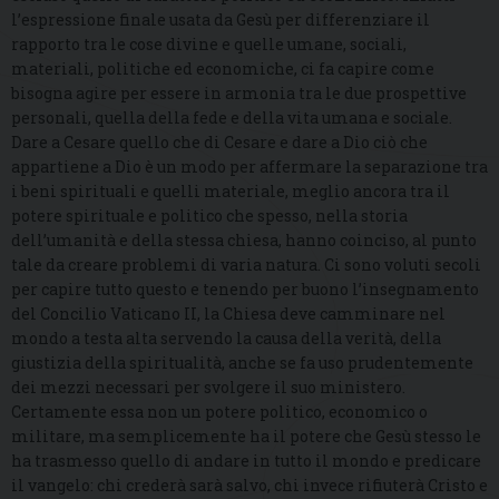
l’espressione finale usata da Gesù per differenziare il
rapporto tra le cose divine e quelle umane, sociali,
materiali, politiche ed economiche, ci fa capire come
bisogna agire per essere in armonia tra le due prospettive
personali, quella della fede e della vita umana e sociale.
Dare a Cesare quello che di Cesare e dare a Dio ciò che
appartiene a Dio è un modo per affermare la separazione tra
i beni spirituali e quelli materiale, meglio ancora tra il
potere spirituale e politico che spesso, nella storia
dell’umanità e della stessa chiesa, hanno coinciso, al punto
tale da creare problemi di varia natura. Ci sono voluti secoli
per capire tutto questo e tenendo per buono l’insegnamento
del Concilio Vaticano II, la Chiesa deve camminare nel
mondo a testa alta servendo la causa della verità, della
giustizia della spiritualità, anche se fa uso prudentemente
dei mezzi necessari per svolgere il suo ministero.
Certamente essa non un potere politico, economico o
militare, ma semplicemente ha il potere che Gesù stesso le
ha trasmesso quello di andare in tutto il mondo e predicare
il vangelo: chi crederà sarà salvo, chi invece rifiuterà Cristo e