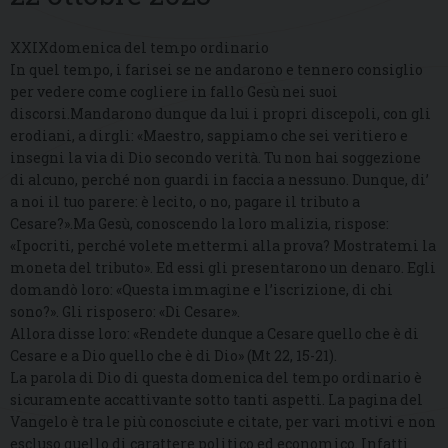
XXIXdomenica del tempo ordinario
In quel tempo, i farisei se ne andarono e tennero consiglio
per vedere come cogliere in fallo Gesù nei suoi
discorsi.Mandarono dunque da lui i propri discepoli, con gli
erodiani, a dirgli: «Maestro, sappiamo che sei veritiero e
insegni la via di Dio secondo verità. Tu non hai soggezione
di alcuno, perché non guardi in faccia a nessuno. Dunque, di’
a noi il tuo parere: è lecito, o no, pagare il tributo a
Cesare?».Ma Gesù, conoscendo la loro malizia, rispose:
«Ipocriti, perché volete mettermi alla prova? Mostratemi la
moneta del tributo». Ed essi gli presentarono un denaro. Egli
domandò loro: «Questa immagine e l’iscrizione, di chi
sono?». Gli risposero: «Di Cesare».
Allora disse loro: «Rendete dunque a Cesare quello che è di
Cesare e a Dio quello che è di Dio» (Mt 22, 15-21).
La parola di Dio di questa domenica del tempo ordinario è
sicuramente accattivante sotto tanti aspetti. La pagina del
Vangelo è tra le più conosciute e citate, per vari motivi e non
escluso quello di carattere politico ed economico. Infatti