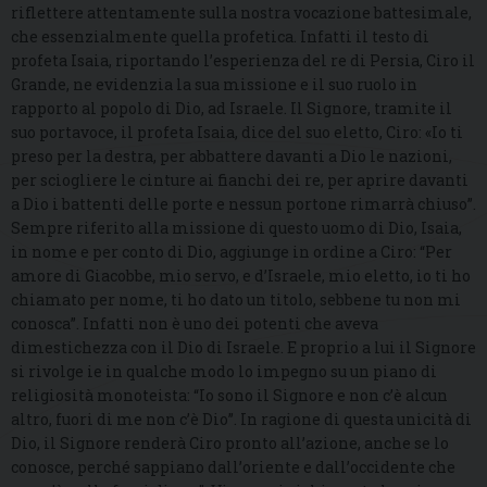
riflettere attentamente sulla nostra vocazione battesimale,
che essenzialmente quella profetica. Infatti il testo di
profeta Isaia, riportando l’esperienza del re di Persia, Ciro il
Grande, ne evidenzia la sua missione e il suo ruolo in
rapporto al popolo di Dio, ad Israele. Il Signore, tramite il
suo portavoce, il profeta Isaia, dice del suo eletto, Ciro: «Io ti
preso per la destra, per abbattere davanti a Dio le nazioni,
per sciogliere le cinture ai fianchi dei re, per aprire davanti
a Dio i battenti delle porte e nessun portone rimarrà chiuso”.
Sempre riferito alla missione di questo uomo di Dio, Isaia,
in nome e per conto di Dio, aggiunge in ordine a Ciro: “Per
amore di Giacobbe, mio servo, e d’Israele, mio eletto, io ti ho
chiamato per nome, ti ho dato un titolo, sebbene tu non mi
conosca”. Infatti non è uno dei potenti che aveva
dimestichezza con il Dio di Israele. E proprio a lui il Signore
si rivolge ie in qualche modo lo impegno su un piano di
religiosità monoteista: “Io sono il Signore e non c’è alcun
altro, fuori di me non c’è Dio”. In ragione di questa unicità di
Dio, il Signore renderà Ciro pronto all’azione, anche se lo
conosce, perché sappiano dall’oriente e dall’occidente che