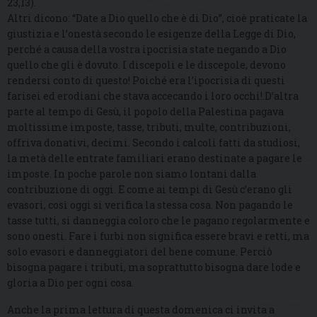
23,13).
Altri dicono: “Date a Dio quello che è di Dio”, cioè praticate la
giustizia e l’onestà secondo le esigenze della Legge di Dio,
perché a causa della vostra ipocrisia state negando a Dio
quello che gli è dovuto. I discepoli e le discepole, devono
rendersi conto di questo! Poiché era l’ipocrisia di questi
farisei ed erodiani che stava accecando i loro occhi!.D’altra
parte al tempo di Gesù, il popolo della Palestina pagava
moltissime imposte, tasse, tributi, multe, contribuzioni,
offriva donativi, decimi. Secondo i calcoli fatti da studiosi,
la metà delle entrate familiari erano destinate a pagare le
imposte. In poche parole non siamo lontani dalla
contribuzione di oggi. E come ai tempi di Gesù c’erano gli
evasori, così oggi si verifica la stessa cosa. Non pagando le
tasse tutti, si danneggia coloro che le pagano regolarmente e
sono onesti. Fare i furbi non significa essere bravi e retti, ma
solo evasori e danneggiatori del bene comune. Perciò
bisogna pagare i tributi, ma soprattutto bisogna dare lode e
gloria a Dio per ogni cosa.
Anche la prima lettura di questa domenica ci invita a