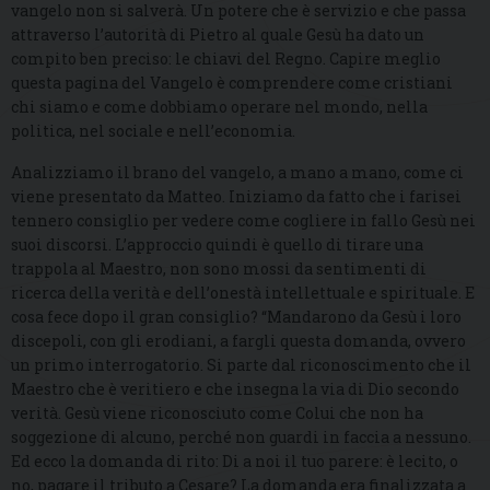
vangelo non si salverà. Un potere che è servizio e che passa
attraverso l’autorità di Pietro al quale Gesù ha dato un
compito ben preciso: le chiavi del Regno. Capire meglio
questa pagina del Vangelo è comprendere come cristiani
chi siamo e come dobbiamo operare nel mondo, nella
politica, nel sociale e nell’economia.
Analizziamo il brano del vangelo, a mano a mano, come ci
viene presentato da Matteo. Iniziamo da fatto che i farisei
tennero consiglio per vedere come cogliere in fallo Gesù nei
suoi discorsi. L’approccio quindi è quello di tirare una
trappola al Maestro, non sono mossi da sentimenti di
ricerca della verità e dell’onestà intellettuale e spirituale. E
cosa fece dopo il gran consiglio? “Mandarono da Gesù i loro
discepoli, con gli erodiani, a fargli questa domanda, ovvero
un primo interrogatorio. Si parte dal riconoscimento che il
Maestro che è veritiero e che insegna la via di Dio secondo
verità. Gesù viene riconosciuto come Colui che non ha
soggezione di alcuno, perché non guardi in faccia a nessuno.
Ed ecco la domanda di rito: Di a noi il tuo parere: è lecito, o
no, pagare il tributo a Cesare? La domanda era finalizzata a