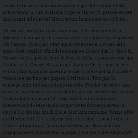
trovarlo in contraddizione con le leggi dello stato e Gesù,
conoscendo la loro malizia, rispose: «Ipocriti, perché volete
mettermi alla prova? Mostratemi la moneta del tributo».
Ed essi gli presentarono un denaro. Egli domandò loro:
«Questa immagine e l’iscrizione, di chi sono?». Gli risposero:
«Di Cesare». Riconosciuta l’appartenenza del denaro allo
stato, Gesù replicò: «Rendete dunque a Cesare quello che è di
Cesare e a Dio quello che è di Dio».Di fatto, riconoscevano già
l’autorità di Cesare. Stavano già dando a Cesare quello che
era di Cesare, poiché usavano le sue monete per comprare e
vendere e perfino per pagare il tributo al Tempio! Di
conseguenza, la domanda era inutile. Perché chiedere una
cosa, la cui risposta è già evidente nella pratica?Loro che per
la domanda fingevano di essere servi di Dio, stavano
dimenticando la cosa più importante: dimenticavano di
dare a Dio ciò che era di Dio!A Gesù interessa che “diano a Dio
quello che è di Dio”, cioè, che restituiscano il popolo che si
era allontanato per loro colpa da Dio, perché con i loro
insegnamenti bloccavano al popolo l’entrata del Regno (Mt