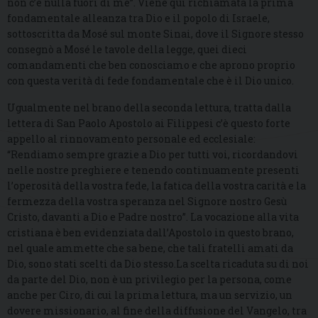
non c’è nulla fuori di me”. Viene qui richiamata la prima
fondamentale alleanza tra Dio e il popolo di Israele,
sottoscritta da Mosé sul monte Sinai, dove il Signore stesso
consegnò a Mosé le tavole della legge, quei dieci
comandamenti che ben conosciamo e che aprono proprio
con questa verità di fede fondamentale che è il Dio unico.
Ugualmente nel brano della seconda lettura, tratta dalla
lettera di San Paolo Apostolo ai Filippesi c’è questo forte
appello al rinnovamento personale ed ecclesiale:
“Rendiamo sempre grazie a Dio per tutti voi, ricordandovi
nelle nostre preghiere e tenendo continuamente presenti
l’operosità della vostra fede, la fatica della vostra carità e la
fermezza della vostra speranza nel Signore nostro Gesù
Cristo, davanti a Dio e Padre nostro”. La vocazione alla vita
cristiana è ben evidenziata dall’Apostolo in questo brano,
nel quale ammette che sa bene, che tali fratelli amati da
Dio, sono stati scelti da Dio stesso.La scelta ricaduta su di noi
da parte del Dio, non è un privilegio per la persona, come
anche per Ciro, di cui la prima lettura, ma un servizio, un
dovere missionario, al fine della diffusione del Vangelo, tra