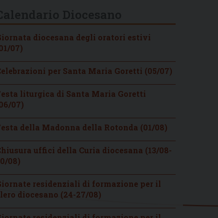
Calendario Diocesano
iornata diocesana degli oratori estivi
01/07)
elebrazioni per Santa Maria Goretti (05/07)
esta liturgica di Santa Maria Goretti
06/07)
esta della Madonna della Rotonda (01/08)
hiusura uffici della Curia diocesana (13/08-
0/08)
iornate residenziali di formazione per il
lero diocesano (24-27/08)
iornate residenziali di formazione per il