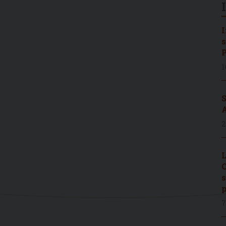
I
s
P
1
S
A
2
L
C
s
p
7