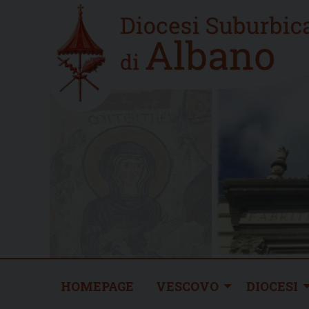
Skip
Home
to
new
content
HOMEPAGE
VESCOVO
DIOCESI