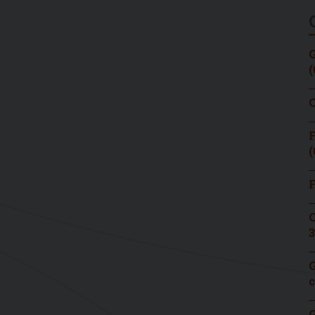
G
(
C
F
(
F
C
3
G
c
G