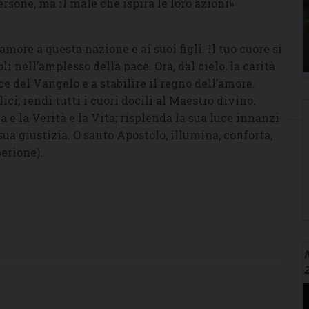
sone, ma il male che ispira le loro azioni»
more a questa nazione e ai suoi figli. Il tuo cuore si
li nell’amplesso della pace. Ora, dal cielo, la carità
uce del Vangelo e a stabilire il regno dell’amore.
ci; rendi tutti i cuori docili al Maestro divino.
 e la Verità e la Vita; risplenda la sua luce innanzi
sua giustizia. O santo Apostolo, illumina, conforta,
erione).
N