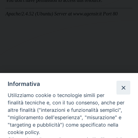
Informativa
DIOCESI SUBURBICARIA DI ALBANO
Utilizziamo cookie o tecnologie simili per
Contatti:
Tel.: 06.93268401 - Fax.: 06.9323844
finalità tecniche e, con il tuo consenso, anche per
E-mail:
curia@diocesidialbano.it
altre finalità ("interazioni e funzionalità semplici",
"miglioramento dell'esperienza", "misurazione" e
Orari:
dal Lunedì al Venerdì Ore: 9:00 - 13:00
"targeting e pubblicità") come specificato nella
cookie policy.
Orario ufficio Matrimoni: