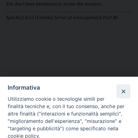
Informativa
DIOCESI SUBURBICARIA DI ALBANO
Utilizziamo cookie o tecnologie simili per
Contatti:
Tel.: 06.93268401 - Fax.: 06.9323844
finalità tecniche e, con il tuo consenso, anche per
E-mail:
curia@diocesidialbano.it
altre finalità ("interazioni e funzionalità semplici",
"miglioramento dell'esperienza", "misurazione" e
Orari:
dal Lunedì al Venerdì Ore: 9:00 - 13:00
"targeting e pubblicità") come specificato nella
cookie policy.