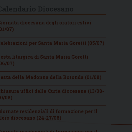
Calendario Diocesano
iornata diocesana degli oratori estivi
01/07)
elebrazioni per Santa Maria Goretti (05/07)
esta liturgica di Santa Maria Goretti
06/07)
esta della Madonna della Rotonda (01/08)
hiusura uffici della Curia diocesana (13/08-
0/08)
iornate residenziali di formazione per il
lero diocesano (24-27/08)
iornate residenziali di formazione per il