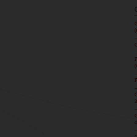
G
(
C
F
(
F
C
3
G
c
G