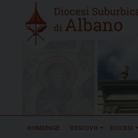
Skip
Home
to
new
content
HOMEPAGE
VESCOVO
DIOCESI