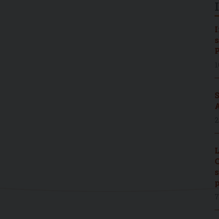
I
s
P
1
S
A
2
L
C
s
p
7