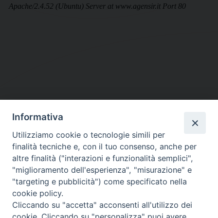
Informativa
DIOCESI SUBURBICARIA DI ALBANO
Utilizziamo cookie o tecnologie simili per
Contatti:
Tel.: 06.93268401 - Fax.: 06.9323844
finalità tecniche e, con il tuo consenso, anche per
E-mail:
curia@diocesidialbano.it
altre finalità ("interazioni e funzionalità semplici",
"miglioramento dell'esperienza", "misurazione" e
Orari:
dal Lunedì al Venerdì Ore: 9:00 - 13:00
"targeting e pubblicità") come specificato nella
cookie policy.
Orario ufficio Matrimoni:
Cliccando su "accetta" acconsenti all'utilizzo dei
Lunedì, Mercoledì e Venerdì, Ore 9:30 - 12:30
cookie. Cliccando su "personalizza" puoi avere