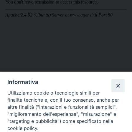
Informativa
DIOCESI SUBURBICARIA DI ALBANO
Utilizziamo cookie o tecnologie simili per
Contatti:
Tel.: 06.93268401 - Fax.: 06.9323844
finalità tecniche e, con il tuo consenso, anche per
E-mail:
curia@diocesidialbano.it
altre finalità ("interazioni e funzionalità semplici",
"miglioramento dell'esperienza", "misurazione" e
Orari:
dal Lunedì al Venerdì Ore: 9:00 - 13:00
"targeting e pubblicità") come specificato nella
cookie policy.
Orario ufficio Matrimoni: