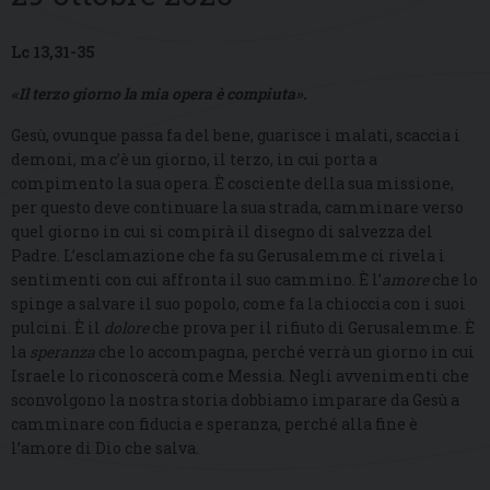
Lc 13,31-35
«Il terzo giorno la mia opera è compiuta»
.
Gesù, ovunque passa fa del bene, guarisce i malati, scaccia i
demoni, ma c’è un giorno, il terzo, in cui porta a
compimento la sua opera. È cosciente della sua missione,
per questo deve continuare la sua strada, camminare verso
quel giorno in cui si compirà il disegno di salvezza del
Padre. L’esclamazione che fa su Gerusalemme ci rivela i
sentimenti con cui affronta il suo cammino. È l’
amore
che lo
spinge a salvare il suo popolo, come fa la chioccia con i suoi
pulcini. È il
dolore
che prova per il rifiuto di Gerusalemme. È
la
speranza
che lo accompagna, perché verrà un giorno in cui
Israele lo riconoscerà come Messia. Negli avvenimenti che
sconvolgono la nostra storia dobbiamo imparare da Gesù a
camminare con fiducia e speranza, perché alla fine è
l’amore di Dio che salva.