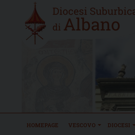
Skip
Home
to
new
content
HOMEPAGE
VESCOVO
DIOCESI