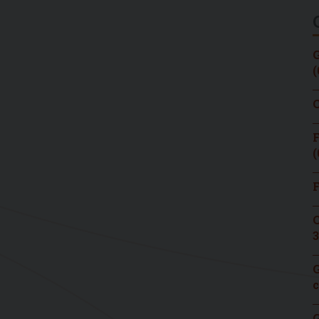
G
(
C
F
(
F
C
3
G
c
G