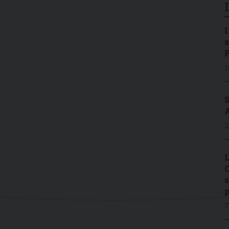
I
s
P
1
S
A
2
L
C
s
p
7