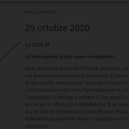
PAROLA & PAROLE
29 ottobre 2020
Lc 13,31-35
«Il terzo giorno la mia opera è compiuta»
.
Gesù, ovunque passa fa del bene, guarisce i mal
cui porta a compimento la sua opera. È cosci
la sua strada, camminare verso quel giorno in
L’esclamazione che fa su Gerusalemme ci rive
l’
amore
che lo spinge a salvare il suo popolo, 
prova per il rifiuto di Gerusalemme. È la
sper
cui Israele lo riconoscerà come Messia. Negl
dobbiamo imparare da Gesù a camminare con fi
che salva.