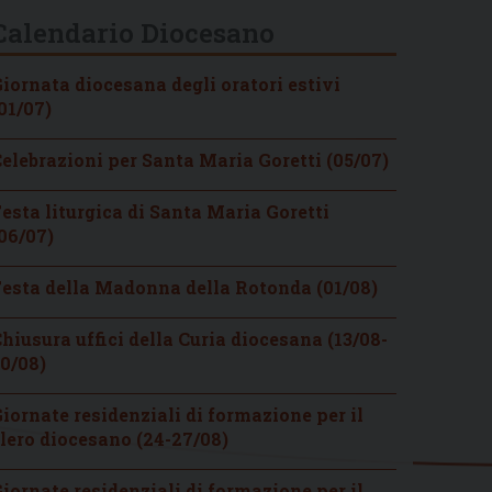
Calendario Diocesano
iornata diocesana degli oratori estivi
01/07)
elebrazioni per Santa Maria Goretti (05/07)
esta liturgica di Santa Maria Goretti
06/07)
esta della Madonna della Rotonda (01/08)
hiusura uffici della Curia diocesana (13/08-
0/08)
iornate residenziali di formazione per il
lero diocesano (24-27/08)
iornate residenziali di formazione per il