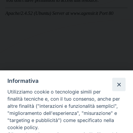
Informativa
DIOCESI SUBURBICARIA DI ALBANO
Utilizziamo cookie o tecnologie simili per
Contatti:
Tel.: 06.93268401 - Fax.: 06.9323844
finalità tecniche e, con il tuo consenso, anche per
E-mail:
curia@diocesidialbano.it
altre finalità ("interazioni e funzionalità semplici",
"miglioramento dell'esperienza", "misurazione" e
Orari:
dal Lunedì al Venerdì Ore: 9:00 - 13:00
"targeting e pubblicità") come specificato nella
cookie policy.
Orario ufficio Matrimoni: