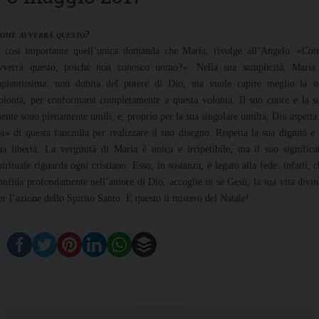
ome avverrà questo?
 così importante quell’unica domanda che Maria, rivolge all’Angelo: «Co
vverrà questo, poiché non conosco uomo?». Nella sua semplicità, Maria
apientissima: non dubita del potere di Dio, ma vuole capire meglio la s
olontà, per conformarsi completamente a questa volontà. Il suo cuore e la s
ente sono pienamente umili, e, proprio per la sua singolare umiltà, Dio aspetta 
sì» di questa fanciulla per realizzare il suo disegno. Rispetta la sua dignità e 
ua libertà. La verginità di Maria è unica e irripetibile, ma il suo significa
pirituale riguarda ogni cristiano. Esso, in sostanza, è legato alla fede: infatti, c
onfida profondamente nell’amore di Dio, accoglie in sé Gesù, la sua vita divin
er l’azione dello Spirito Santo. È questo il mistero del Natale!