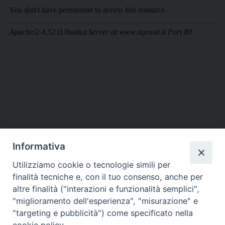
Informativa
DIOCESI SUBURBICARIA DI ALBANO
Utilizziamo cookie o tecnologie simili per
Contatti:
Tel.: 06.93268401 - Fax.: 06.9323844
finalità tecniche e, con il tuo consenso, anche per
E-mail:
curia@diocesidialbano.it
altre finalità ("interazioni e funzionalità semplici",
"miglioramento dell'esperienza", "misurazione" e
Orari:
dal Lunedì al Venerdì Ore: 9:00 - 13:00
"targeting e pubblicità") come specificato nella