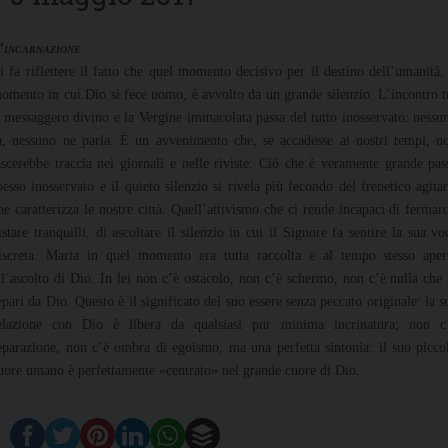
’incarnazione
i fa riflettere il fatto che quel momento decisivo per il destino dell’umanità, 
omento in cui Dio si fece uomo, è avvolto da un grande silenzio. L’incontro t
l messaggero divino e la Vergine immacolata passa del tutto inosservato: nessu
a, nessuno ne parla. È un avvenimento che, se accadesse ai nostri tempi, n
ascerebbe traccia nei giornali e nelle riviste. Ciò che è veramente grande pas
pesso inosservato e il quieto silenzio si rivela più fecondo del frenetico agitar
he caratterizza le nostre città. Quell’attivismo che ci rende incapaci di fermarc
istare tranquilli, di ascoltare il silenzio in cui il Signore fa sentire la sua vo
iscreta. Maria in quel momento era tutta raccolta e al tempo stesso aper
ll’ascolto di Dio. In lei non c’è ostacolo, non c’è schermo, non c’è nulla che 
epari da Dio. Questo è il significato del suo essere senza peccato originale: la s
elazione con Dio è libera da qualsiasi pur minima incrinatura; non c
eparazione, non c’è ombra di egoismo, ma una perfetta sintonia: il suo picco
uore umano è perfettamente «centrato» nel grande cuore di Dio.