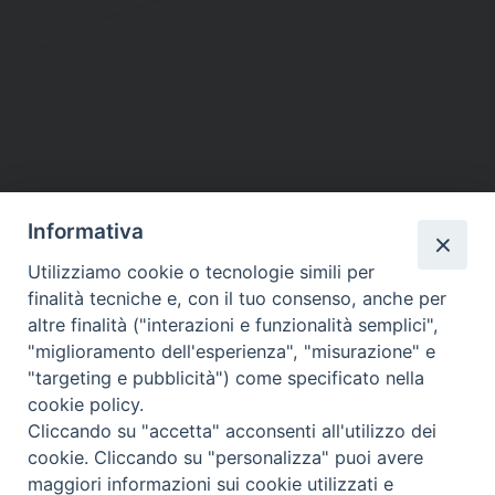
Informativa
DIOCESI SUBURBICARIA DI ALBANO
Utilizziamo cookie o tecnologie simili per
Contatti:
Tel.: 06.93268401 - Fax.: 06.9323844
finalità tecniche e, con il tuo consenso, anche per
E-mail:
curia@diocesidialbano.it
altre finalità ("interazioni e funzionalità semplici",
"miglioramento dell'esperienza", "misurazione" e
Orari:
dal Lunedì al Venerdì Ore: 9:00 - 13:00
"targeting e pubblicità") come specificato nella
cookie policy.
Orario ufficio Matrimoni:
Cliccando su "accetta" acconsenti all'utilizzo dei
Lunedì, Mercoledì e Venerdì, Ore 9:30 - 12:30
cookie. Cliccando su "personalizza" puoi avere
maggiori informazioni sui cookie utilizzati e