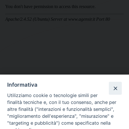
Informativa
DIOCESI SUBURBICARIA DI ALBANO
Utilizziamo cookie o tecnologie simili per
Contatti:
Tel.: 06.93268401 - Fax.: 06.9323844
finalità tecniche e, con il tuo consenso, anche per
E-mail:
curia@diocesidialbano.it
altre finalità ("interazioni e funzionalità semplici",
"miglioramento dell'esperienza", "misurazione" e
Orari:
dal Lunedì al Venerdì Ore: 9:00 - 13:00
"targeting e pubblicità") come specificato nella