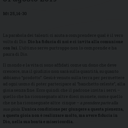
Mt 25,14-30
La parabola dei talenti ci aiuta a comprendere qual è il vero
volto di Dio.
Dio ha fiducia di noi e ci invita alla comunione
con lui.
L’ultimo servo purtroppo non lo comprende e ha
paura di Dio.
Il mondo e la vita ci sono affidati come un dono che deve
crescere, ma il giudizio non sarà sulla quantità, su quanto
abbiamo “prodotto”. Gesù è venuto sulla terra per permettere
ad ogni uomo di poter partecipare al “banchetto celeste”, alla
gioia senza fine. Ecco quindi che il padrone invita i servi –
quello che ha riconsegnato altre dieci monete, come quello
che ne ha riconsegnate altre cinque –
a prendere parte alla
sua gioia
.
L’unica condizione per giungere a questa pienezza,
a questa gioia non è realizzare molto, ma avere fiducia in
Dio, nella sua bontà e misericordia.