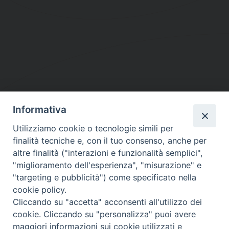
Informativa
DIOCESI SUBURBICARIA DI ALBANO
Utilizziamo cookie o tecnologie simili per
Contatti:
Tel.: 06.93268401 - Fax.: 06.9323844
finalità tecniche e, con il tuo consenso, anche per
E-mail:
curia@diocesidialbano.it
altre finalità ("interazioni e funzionalità semplici",
"miglioramento dell'esperienza", "misurazione" e
Orari:
dal Lunedì al Venerdì Ore: 9:00 - 13:00
"targeting e pubblicità") come specificato nella
cookie policy.
Orario ufficio Matrimoni:
Cliccando su "accetta" acconsenti all'utilizzo dei
Lunedì, Mercoledì e Venerdì, Ore 9:30 - 12:30
cookie. Cliccando su "personalizza" puoi avere
maggiori informazioni sui cookie utilizzati e