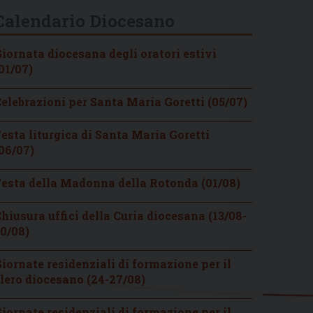
Calendario Diocesano
iornata diocesana degli oratori estivi
01/07)
elebrazioni per Santa Maria Goretti (05/07)
esta liturgica di Santa Maria Goretti
06/07)
esta della Madonna della Rotonda (01/08)
hiusura uffici della Curia diocesana (13/08-
0/08)
iornate residenziali di formazione per il
lero diocesano (24-27/08)
iornate residenziali di formazione per il