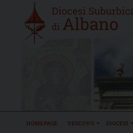
Skip
Home
to
new
content
HOMEPAGE
VESCOVO
DIOCESI