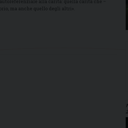
autoreferenziale alla carità: quella carità che –
prio, ma anche quello degli altri».
N