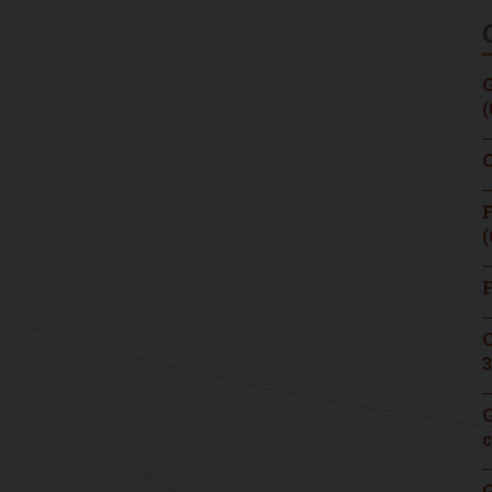
G
(
C
F
(
F
C
3
G
c
G