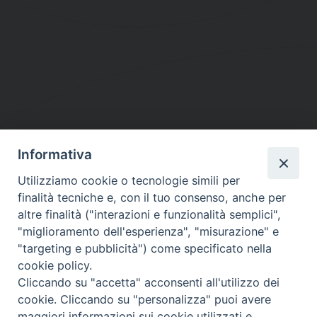
Informativa
DIOCESI SUBURBICARIA DI ALBANO
Utilizziamo cookie o tecnologie simili per
Contatti:
Tel.: 06.93268401 - Fax.: 06.9323844
finalità tecniche e, con il tuo consenso, anche per
E-mail:
curia@diocesidialbano.it
altre finalità ("interazioni e funzionalità semplici",
"miglioramento dell'esperienza", "misurazione" e
Orari:
dal Lunedì al Venerdì Ore: 9:00 - 13:00
"targeting e pubblicità") come specificato nella
cookie policy.
Orario ufficio Matrimoni:
Cliccando su "accetta" acconsenti all'utilizzo dei
Lunedì, Mercoledì e Venerdì, Ore 9:30 - 12:30
cookie. Cliccando su "personalizza" puoi avere
maggiori informazioni sui cookie utilizzati e