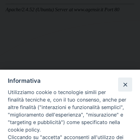
Informativa
DIOCESI SUBURBICARIA DI ALBANO
Utilizziamo cookie o tecnologie simili per
Contatti:
Tel.: 06.93268401 - Fax.: 06.9323844
finalità tecniche e, con il tuo consenso, anche per
E-mail:
curia@diocesidialbano.it
altre finalità ("interazioni e funzionalità semplici",
"miglioramento dell'esperienza", "misurazione" e
Orari:
dal Lunedì al Venerdì Ore: 9:00 - 13:00
"targeting e pubblicità") come specificato nella
cookie policy.
Orario ufficio Matrimoni:
Cliccando su "accetta" acconsenti all'utilizzo dei
Lunedì, Mercoledì e Venerdì, Ore 9:30 - 12:30