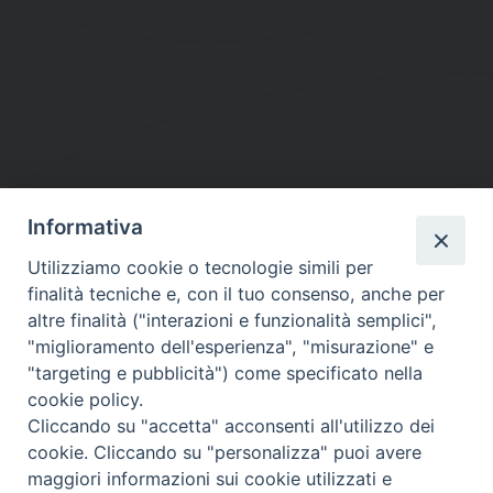
Informativa
DIOCESI SUBURBICARIA DI ALBANO
Utilizziamo cookie o tecnologie simili per
Contatti:
Tel.: 06.93268401 - Fax.: 06.9323844
finalità tecniche e, con il tuo consenso, anche per
E-mail:
curia@diocesidialbano.it
altre finalità ("interazioni e funzionalità semplici",
"miglioramento dell'esperienza", "misurazione" e
Orari:
dal Lunedì al Venerdì Ore: 9:00 - 13:00
"targeting e pubblicità") come specificato nella
cookie policy.
Orario ufficio Matrimoni:
Cliccando su "accetta" acconsenti all'utilizzo dei
Lunedì, Mercoledì e Venerdì, Ore 9:30 - 12:30
cookie. Cliccando su "personalizza" puoi avere
maggiori informazioni sui cookie utilizzati e