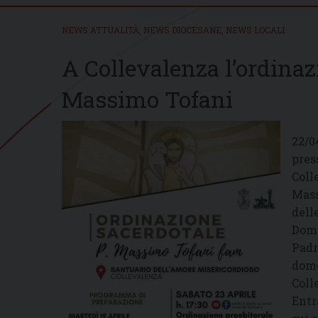
NEWS ATTUALITÀ
,
NEWS DIOCESANE
,
NEWS LOCALI
A Collevalenza l’ordinaz
Massimo Tofani
22/0
pres
Coll
Mass
dell
Dome
Padr
dome
Coll
Entr