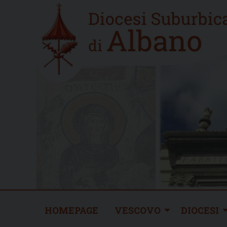
Skip
Home
to
new
content
HOMEPAGE
VESCOVO
DIOCESI