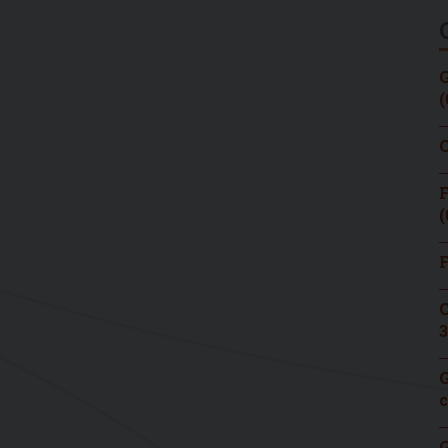
G
(
C
F
(
F
C
3
G
c
G