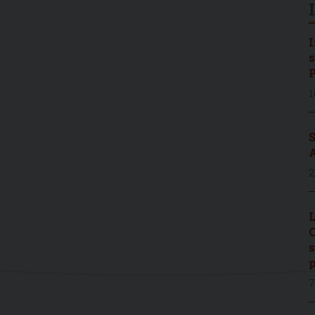
I
s
P
1
S
A
2
L
C
s
p
7