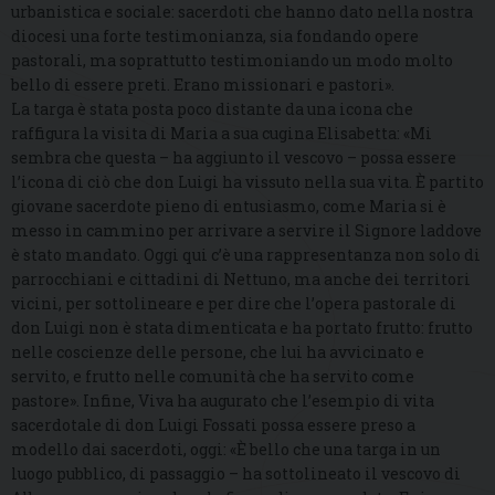
urbanistica e sociale: sacerdoti che hanno dato nella nostra
diocesi una forte testimonianza, sia fondando opere
pastorali, ma soprattutto testimoniando un modo molto
bello di essere preti. Erano missionari e pastori».
La targa è stata posta poco distante da una icona che
raffigura la visita di Maria a sua cugina Elisabetta: «Mi
sembra che questa – ha aggiunto il vescovo – possa essere
l’icona di ciò che don Luigi ha vissuto nella sua vita. È partito
giovane sacerdote pieno di entusiasmo, come Maria si è
messo in cammino per arrivare a servire il Signore laddove
è stato mandato. Oggi qui c’è una rappresentanza non solo di
parrocchiani e cittadini di Nettuno, ma anche dei territori
vicini, per sottolineare e per dire che l’opera pastorale di
don Luigi non è stata dimenticata e ha portato frutto: frutto
nelle coscienze delle persone, che lui ha avvicinato e
servito, e frutto nelle comunità che ha servito come
pastore». Infine, Viva ha augurato che l’esempio di vita
sacerdotale di don Luigi Fossati possa essere preso a
modello dai sacerdoti, oggi: «È bello che una targa in un
luogo pubblico, di passaggio – ha sottolineato il vescovo di