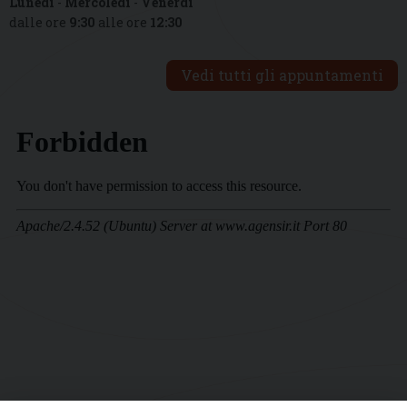
Lunedì
-
Mercoledì
-
Venerdì
dalle ore
9:30
alle ore
12:30
Vedi tutti gli appuntamenti