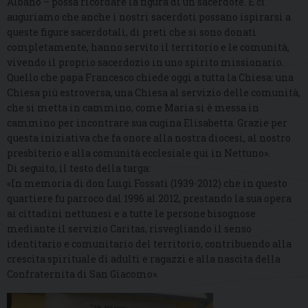
Albano – possa ricordare la figura di un sacerdote. E ci
auguriamo che anche i nostri sacerdoti possano ispirarsi a
queste figure sacerdotali, di preti che si sono donati
completamente, hanno servito il territorio e le comunità,
vivendo il proprio sacerdozio in uno spirito missionario.
Quello che papa Francesco chiede oggi a tutta la Chiesa: una
Chiesa più estroversa, una Chiesa al servizio delle comunità,
che si metta in cammino, come Maria si è messa in
cammino per incontrare sua cugina Elisabetta. Grazie per
questa iniziativa che fa onore alla nostra diocesi, al nostro
presbiterio e alla comunità ecclesiale qui in Nettuno».
Di seguito, il testo della targa:
«In memoria di don Luigi Fossati (1939-2012) che in questo
quartiere fu parroco dal 1996 al 2012, prestando la sua opera
ai cittadini nettunesi e a tutte le persone bisognose
mediante il servizio Caritas, risvegliando il senso
identitario e comunitario del territorio, contribuendo alla
crescita spirituale di adulti e ragazzi e alla nascita della
Confraternita di San Giacomo».