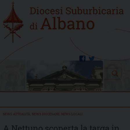
Skip
Home
to
new
content
facebook
twitter
Search
Menu
NEWS ATTUALITÀ
,
NEWS DIOCESANE
,
NEWS LOCALI
A Nettuno scoperta la targa in