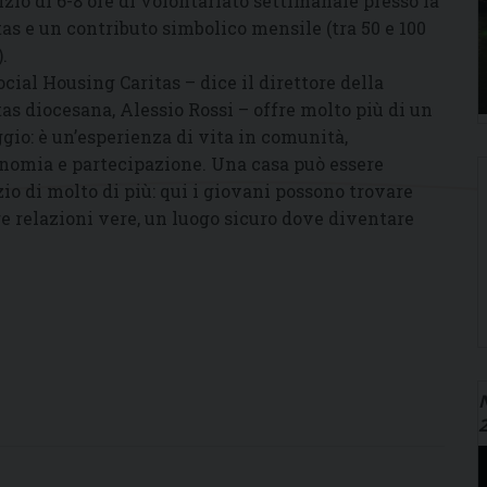
izio di 6-8 ore di volontariato settimanale presso la
tas e un contributo simbolico mensile (tra 50 e 100
.
Social Housing Caritas – dice il direttore della
tas diocesana, Alessio Rossi – offre molto più di un
ggio: è un’esperienza di vita in comunità,
nomia e partecipazione. Una casa può essere
izio di molto di più: qui i giovani possono trovare
re relazioni vere, un luogo sicuro dove diventare
N