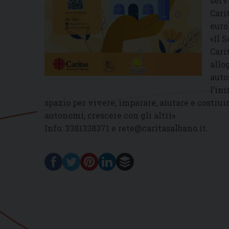
serv
Cari
euro)
«Il 
Cari
allo
auto
l’in
spazio per vivere, imparare, aiutare e costrui
autonomi, crescere con gli altri».
Info: 3381338371 e rete@caritasalbano.it.