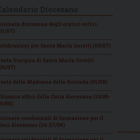
Calendario Diocesano
iornata diocesana degli oratori estivi
01/07)
elebrazioni per Santa Maria Goretti (05/07)
esta liturgica di Santa Maria Goretti
06/07)
esta della Madonna della Rotonda (01/08)
hiusura uffici della Curia diocesana (13/08-
0/08)
iornate residenziali di formazione per il
lero diocesano (24-27/08)
iornate residenziali di formazione per il