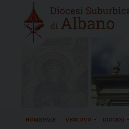
Skip
Home
to
new
content
HOMEPAGE
VESCOVO
DIOCESI