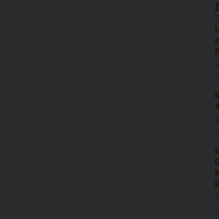
I
s
P
1
S
A
2
L
C
s
p
7