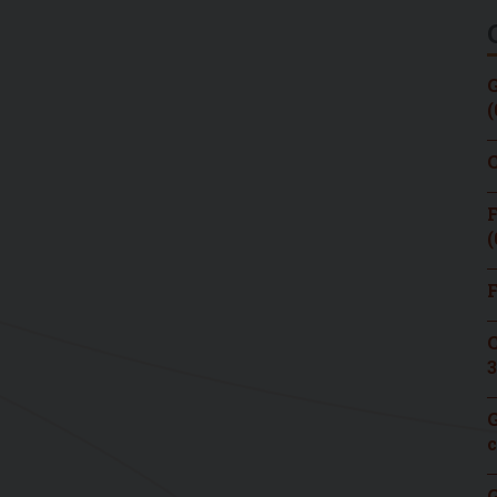
G
(
C
F
(
F
C
3
G
c
G