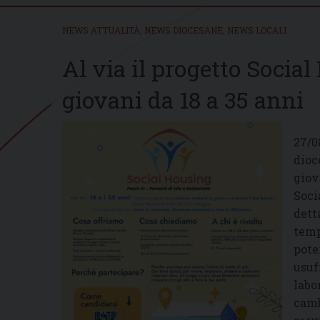
NEWS ATTUALITÀ
,
NEWS DIOCESANE
,
NEWS LOCALI
Al via il progetto Socia
giovani da 18 a 35 anni
27/0
dioc
giov
Soci
dett
temp
pote
usuf
labo
camb