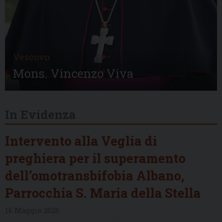
Vescovo
Mons. Vincenzo Viva
In Evidenza
Intervento alla Veglia di
preghiera per il superamento
dell’omotransbifobia Albano,
Parrocchia S. Maria della Stella
16 Maggio 2026