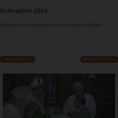
Settembre 2024
Mensile di informazione della Diocesi di Albano
P
«
OLDER POSTS
NEWER POSTS
»
o
s
t
N
a
v
i