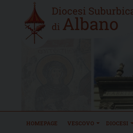
Skip
Home
to
new
content
HOMEPAGE
VESCOVO
DIOCESI