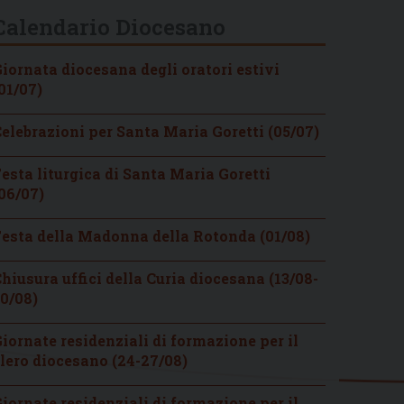
Calendario Diocesano
iornata diocesana degli oratori estivi
01/07)
elebrazioni per Santa Maria Goretti (05/07)
esta liturgica di Santa Maria Goretti
06/07)
esta della Madonna della Rotonda (01/08)
hiusura uffici della Curia diocesana (13/08-
0/08)
iornate residenziali di formazione per il
lero diocesano (24-27/08)
iornate residenziali di formazione per il