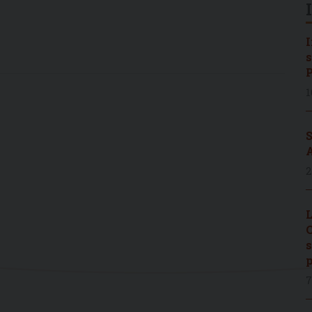
I
s
P
1
S
A
2
L
C
s
p
7