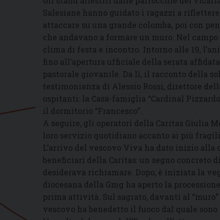
Gli stand allestiti dalle parrocchie del vicar
Salesiane hanno guidato i ragazzi a riflettere
attaccare su una grande colomba, poi con pens
che andavano a formare un muro. Nel campo sp
clima di festa e incontro. Intorno alle 19, l’an
fino all’apertura ufficiale della serata affida
pastorale giovanile. Da lì, il racconto della so
testimonianza di Alessio Rossi, direttore dell
ospitanti: la Casa-famiglia “Cardinal Pizzardo
il dormitorio “Francesco”.
A seguire, gli operatori della Caritas Giulia 
loro servizio quotidiano accanto ai più fragil
L’arrivo del vescovo Viva ha dato inizio alla 
beneficiari della Caritas: un segno concreto d
desiderava richiamare. Dopo, è iniziata la vegl
diocesana della Gmg ha aperto la processione v
prima attività. Sul sagrato, davanti al “muro” 
vescovo ha benedetto il fuoco dal quale sono 