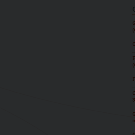
G
(
C
F
(
F
C
3
G
c
G