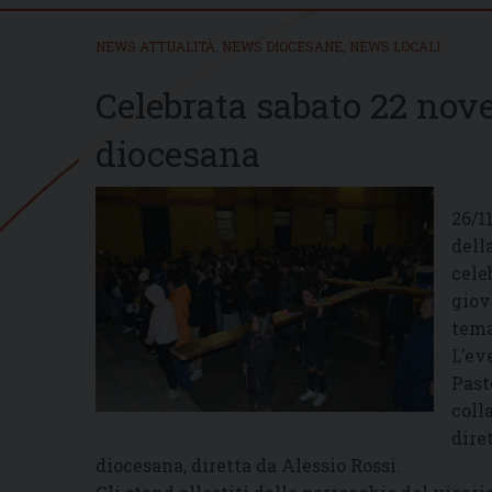
NEWS ATTUALITÀ
,
NEWS DIOCESANE
,
NEWS LOCALI
Celebrata sabato 22 nov
diocesana
26/1
dell
cele
giov
tema
L’ev
Past
coll
dire
diocesana, diretta da Alessio Rossi.