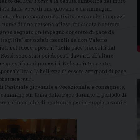
amento del Mar Rosso e la caduta simbolica del muro
idata dalla voce di una giovane e da immagini
 muro ha preparato un’attività personale: i ragazzi
il nome di una persona offesa, giudicata o aiutata
 hanno segnato un impegno concreto di pace da
 fragilità” sono stati raccolti da don Valerio
ti nel fuoco; i post-it “della pace”, raccolti dal
ssi, sono stati poi deposti davanti all’altare
e questi buoni propositi. Nel suo intervento,
onsabilità e la bellezza di essere artigiani di pace
abbattere muri.
i di Pastorale giovanile e vocazionale, e consegnato,
il cammino sul tema della Pace durante il periodo di
era e dinamiche di confronto per i gruppi giovani e