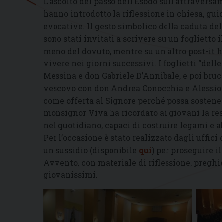
L’ascolto del passo dell’Esodo sull’attravers
hanno introdotto la riflessione in chiesa, gu
evocative. Il gesto simbolico della caduta del
sono stati invitati a scrivere su un foglietto 
meno del dovuto, mentre su un altro post-it
vivere nei giorni successivi. I foglietti “delle
Messina e don Gabriele D’Annibale, e poi brucia
vescovo con don Andrea Conocchia e Alessio Ro
come offerta al Signore perché possa sostener
monsignor Viva ha ricordato ai giovani la resp
nel quotidiano, capaci di costruire legami e 
Per l’occasione è stato realizzato dagli uffic
un sussidio (disponibile
qui
) per proseguire 
Avvento, con materiale di riflessione, preghi
giovanissimi.