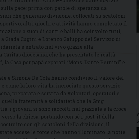
iato territoriale di Ardea-Pomezia e dalle novizie
 sulla pace: prima con parole di speranza da
ieri che generano divisione, collocati su scatoloni
ortivo, altri giochi e attività hanno completato il
imazione a suon di canti e balli ha coinvolto tutti,
ta a Giada Cugini e Lorenzo Galuppo del Servizio di
lidarietà è entrato nel vivo grazie alla
a Caritas diocesana, che ha presentato le realtà
”, la Casa per papà separati “Mons. Dante Bernini” e
Mele e Simone De Cola hanno condiviso il valore del
i e come la loro vita ha incrociato questo servizio.
cena, preparata e servita da volontari, operatori e
i quella fraternità e solidarietà che la Gmg
ia: i giovani si sono raccolti nel piazzale e la croce
N
erso la chiesa, portando con sé i post-it della
costruito con gli scatoloni della divisione, il
state accese le torce che hanno illuminato la notte.