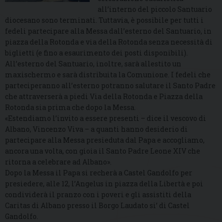
all’interno del piccolo Santuario
diocesano sono terminati. Tuttavia, è possibile per tutti i
fedeli partecipare alla Messa dall’esterno del Santuario, in
piazza della Rotonda e via della Rotonda senza necessità di
biglietti (e fino a esaurimento dei posti disponibili).
All’esterno del Santuario, inoltre, sarà allestito un
maxischermo e sarà distribuita la Comunione. I fedeli che
parteciperanno all’esterno potranno salutare il Santo Padre
che attraverserà a piedi Via della Rotonda e Piazza della
Rotonda sia prima che dopo la Messa.
«Estendiamo l’invito a essere presenti – dice il vescovo di
Albano, Vincenzo Viva – a quanti hanno desiderio di
partecipare alla Messa presieduta dal Papa e accogliamo,
ancora una volta, con gioia il Santo Padre Leone XIV che
ritorna a celebrare ad Albano».
Dopo la Messa il Papa si recherà a Castel Gandolfo per
presiedere, alle 12, l’Angelus in piazza della Libertà e poi
condividerà il pranzo con i poveri e gli assistiti della
Caritas di Albano presso il Borgo Laudato si’ di Castel
Gandolfo.