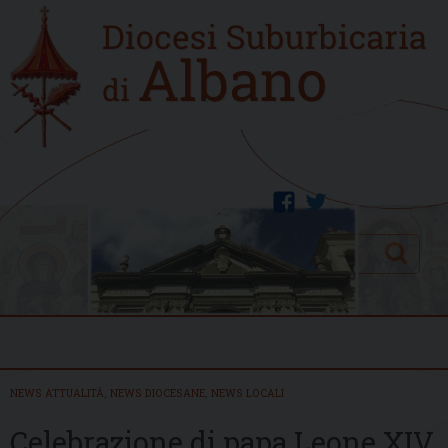
Skip
Home
to
new
content
facebook
twitter
Search
Menu
NEWS ATTUALITÀ
,
NEWS DIOCESANE
,
NEWS LOCALI
Celebrazione di papa Leone XIV