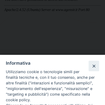
Informativa
DIOCESI SUBURBICARIA DI ALBANO
Utilizziamo cookie o tecnologie simili per
Contatti:
Tel.: 06.93268401 - Fax.: 06.9323844
finalità tecniche e, con il tuo consenso, anche per
E-mail:
curia@diocesidialbano.it
altre finalità ("interazioni e funzionalità semplici",
"miglioramento dell'esperienza", "misurazione" e
Orari:
dal Lunedì al Venerdì Ore: 9:00 - 13:00
"targeting e pubblicità") come specificato nella
cookie policy.
Orario ufficio Matrimoni: