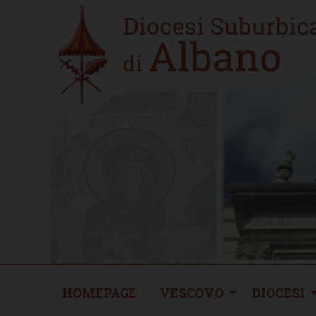
Skip
Home
to
new
content
HOMEPAGE
VESCOVO
DIOCESI