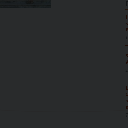
I
s
P
1
S
A
2
L
C
s
p
7