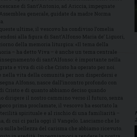
cescane di Sant’Antonio, ad Ariccia, impegnate
’Assemblea generale, guidate da madre Norma
a.
queste ultime, il vescovo ha condiviso l’omelia
cendosi alla figura di Sant’Alfonso Maria de’ Liguori,
giorno della memoria liturgica: «Il tema della
ria – ha detto Viva – è anche un tema centrale
’insegnamento di sant’Alfonso: è importante nella
ata e viva di ciò che Cristo ha operato per noi.
 nella vita della comunità per non disperdersi e
segna Alfonso, nasce dall’incontro profondo con
di Cristo e di quanto abbiamo deciso quando
o dirigere il nostro cammino verso il futuro, senza
 poco prima proclamate, il vescovo ha esortato la
N
erilità spirituale e al rischio di una familiarità –
a, di cui ci parla oggi il Vangelo. Lasciamo che lo
o sulla bellezza del carisma che abbiamo ricevuto.
uto in eredità. Impegniamoci a rendere la nostra