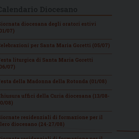
Calendario Diocesano
iornata diocesana degli oratori estivi
01/07)
elebrazioni per Santa Maria Goretti (05/07)
esta liturgica di Santa Maria Goretti
06/07)
esta della Madonna della Rotonda (01/08)
hiusura uffici della Curia diocesana (13/08-
0/08)
iornate residenziali di formazione per il
lero diocesano (24-27/08)
iornate residenziali di formazione per il