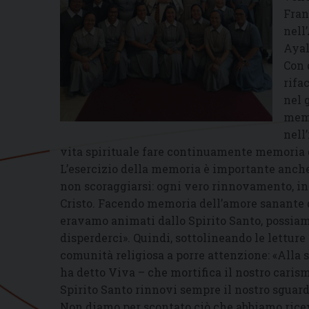
Fran
nell
Ayal
Con 
rifa
nel 
memo
nell
vita spirituale fare continuamente memoria gr
L’esercizio della memoria è importante anche
non scoraggiarsi: ogni vero rinnovamento, in
Cristo. Facendo memoria dell’amore sanante 
eravamo animati dallo Spirito Santo, possiam
disperderci». Quindi, sottolineando le letture
comunità religiosa a porre attenzione: «Alla st
ha detto Viva – che mortifica il nostro carism
Spirito Santo rinnovi sempre il nostro sguard
Non diamo per scontato ciò che abbiamo ricev