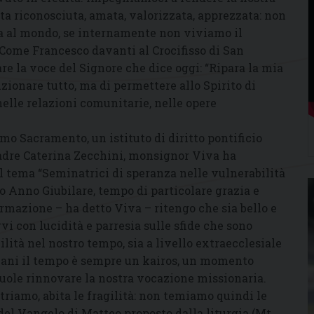
ta riconosciuta, amata, valorizzata, apprezzata: non
a al mondo, se internamente non viviamo il
Come Francesco davanti al Crocifisso di San
e la voce del Signore che dice oggi: “Ripara la mia
zionare tutto, ma di permettere allo Spirito di
 nelle relazioni comunitarie, nelle opere
mo Sacramento, un istituto di diritto pontificio
madre Caterina Zecchini, monsignor Viva ha
l tema “Seminatrici di speranza nelle vulnerabilità
to Anno Giubilare, tempo di particolare grazia e
mazione – ha detto Viva – ritengo che sia bello e
vi con lucidità e parresia sulle sfide che sono
lità nel nostro tempo, sia a livello extraecclesiale
stiani il tempo è sempre un kairos, un momento
 vuole rinnovare la nostra vocazione missionaria.
triamo, abita le fragilità: non temiamo quindi le
 del Vangelo di Matteo proposto dalla liturgia (Mt