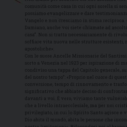
comunità come casa in cui ogni sorella si sen
possiamo evangelizzare e dare testimonianz
Vangelo e non cresciamo in stima reciproca. 
Damiano, anche voi siete chiamate ad ascoltar
casa”. Non si tratta necessariamente di rivolu
soffiare vita nuova nelle strutture esistenti,
apostoliche».
Con le suore Ancelle Missionarie del Santissi
sorto a Venezia nel 1923 per ispirazione di 
condiviso una tappa del Capitolo generale, su
del nostro tempo”: «Proprio nel cuore di ques
conversione, tempo di rinnovamento e trasfor
significativo che abbiate deciso di confrontar
davanti a voi. È vero, viviamo tante vulnerabi
che a livello intraecclesiale, ma per noi cri
privilegiato, in cui lo Spirito Santo agisce e
Dio abita il mondo, abita le persone che incon
nostre limitazioni». Rifacendosi poi al brano