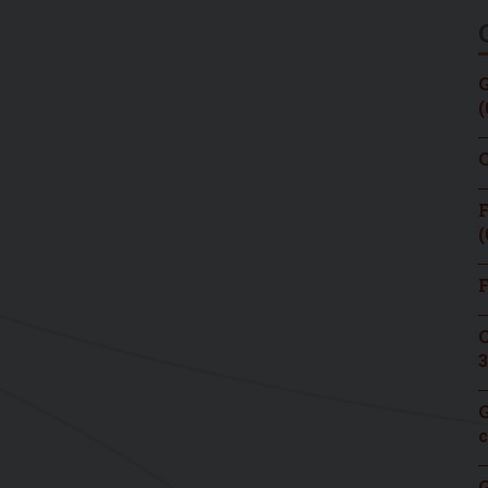
G
(
C
F
(
F
C
3
G
c
G