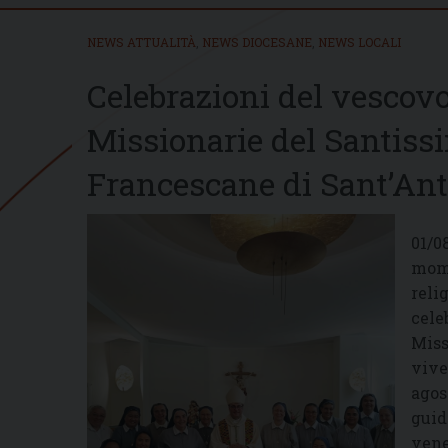
NEWS ATTUALITÀ
,
NEWS DIOCESANE
,
NEWS LOCALI
Celebrazioni del vescovo
Missionarie del Santiss
Francescane di Sant’An
01/0
mome
reli
cele
Miss
vive
agos
guid
vene