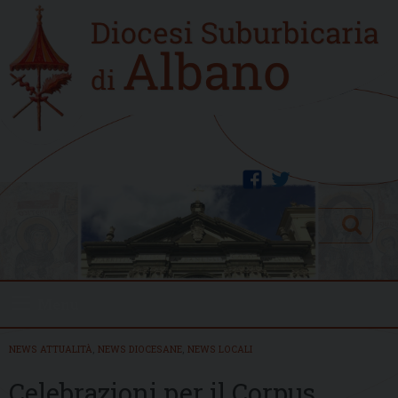
Skip
Home
to
new
content
facebook
twitter
Search
Menu
NEWS ATTUALITÀ
,
NEWS DIOCESANE
,
NEWS LOCALI
Celebrazioni per il Corpus