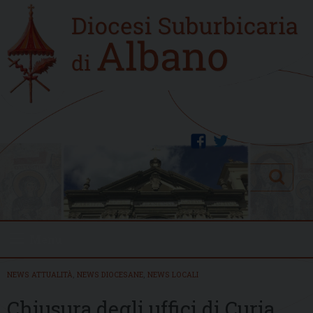
Skip
Home
to
new
content
facebook
twitter
Search
Menu
NEWS ATTUALITÀ
,
NEWS DIOCESANE
,
NEWS LOCALI
Chiusura degli uffici di Curia