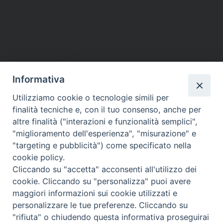
Informativa
DIOCESI SUBURBICARIA DI ALBANO
Utilizziamo cookie o tecnologie simili per
Contatti:
Tel.: 06.93268401 - Fax.: 06.9323844
finalità tecniche e, con il tuo consenso, anche per
E-mail:
curia@diocesidialbano.it
altre finalità ("interazioni e funzionalità semplici",
"miglioramento dell'esperienza", "misurazione" e
Orari:
dal Lunedì al Venerdì Ore: 9:00 - 13:00
"targeting e pubblicità") come specificato nella
cookie policy.
Orario ufficio Matrimoni:
Cliccando su "accetta" acconsenti all'utilizzo dei
Lunedì, Mercoledì e Venerdì, Ore 9:30 - 12:30
cookie. Cliccando su "personalizza" puoi avere
maggiori informazioni sui cookie utilizzati e
personalizzare le tue preferenze. Cliccando su
"rifiuta" o chiudendo questa informativa proseguirai
Diocesi Suburbicaria di Albano